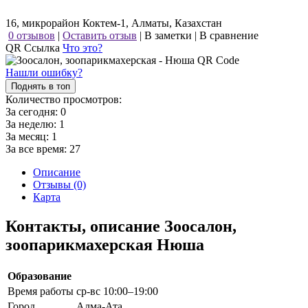
16, микрорайон Коктем-1, Алматы, Казахстан
0 отзывов
|
Оставить отзыв
|
В заметки
|
В сравнение
QR Ссылка
Что это?
Нашли ошибку?
Поднять в топ
Количество просмотров:
За сегодня:
0
За неделю:
1
За месяц:
1
За все время:
27
Описание
Отзывы (0)
Карта
Контакты, описание Зоосалон,
зоопарикмахерская Нюша
Образование
Время работы
ср-вс 10:00–19:00
Город
Алма-Ата