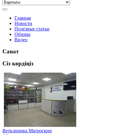
Главная
Новости
Полезные статьи
Обзоры
Видео
Санат
Сіз көрдіңіз
Ветклиника Матроскин