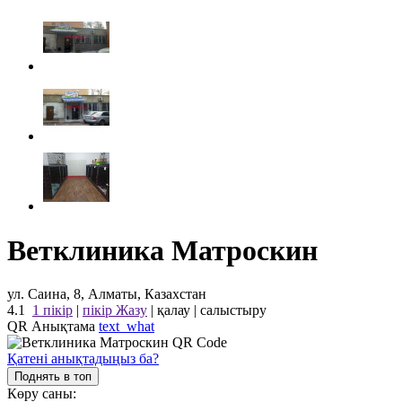
Ветклиника Матроскин
ул. Саина, 8, Алматы, Казахстан
4.1
1 пікір
|
пікір Жазу
|
қалау
|
салыстыру
QR Анықтама
text_what
Қатені анықтадыңыз ба?
Поднять в топ
Көру саны: