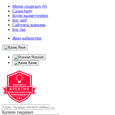
Менің отырғызу (0)
Салыстыру
Біздің қызметтеріміз
text_tarif
Сайттағы жарнама
text_faq
Жеке кабинетіне
Язык
Russian
Қазақ
Қаланы таңдаңыз