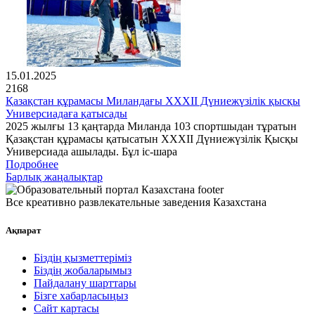
15.01.2025
2168
Қазақстан құрамасы Миландағы XXXII Дүниежүзілік қысқы
Универсиадаға қатысады
2025 жылғы 13 қаңтарда Миланда 103 спортшыдан тұратын
Қазақстан құрамасы қатысатын XXXII Дүниежүзілік Қысқы
Универсиада ашылады. Бұл іс-шара
Подробнее
Барлық жаңалықтар
Все креативно развлекательные заведения Казахстана
Ақпарат
Біздің қызметтеріміз
Біздің жобаларымыз
Пайдалану шарттары
Бізге хабарласыңыз
Сайт картасы