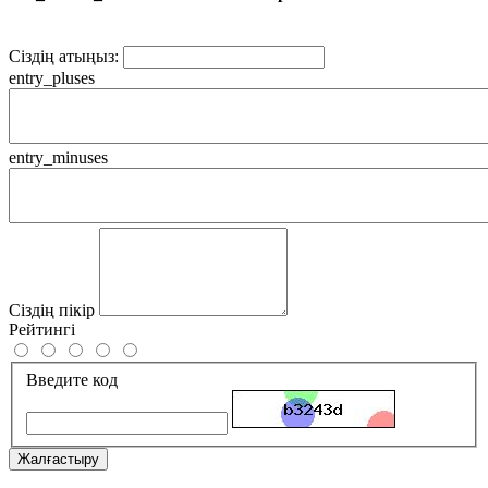
Сіздің атыңыз:
entry_pluses
entry_minuses
Сіздің пікір
Рейтингі
Введите код
Жалғастыру