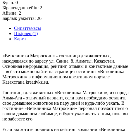
Бүгін:
0
Бір аптадан кейін:
2
Айына:
2
Барлық уақытта:
26
Сипаттамасы
Пікірлер (1)
Карта
«Ветклиника Матроскин» - гостиница для животных,
находящаяся по адресу ул. Саина, 8, Алматы, Казахстан.
Основная информация, рейтинг, отзывы и контактные данные
– всё это можно найти на странице гостиницы «Ветклиника
Матроскин» в информационном креативном портале
Казахстана kreativkz.su.
Гостиница для животных «Ветклиника Матроскин», из города
Алма-Ата - отличный вариант, если вам необходимо оставить
свое домашнее животное на пару дней и куда-либо уехать. В
гостинице «Ветклиника Матроскин» персонал позаботиться о
вашем домашнем любимце, и будет ухаживать за ним, пока вы
не заберете его.
Если вы хотите повлиять на рейтинг компании «Ветклиника