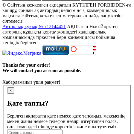
© Сайттың кез-келген ақпаратын КҮТІЛГЕН FORBIDDEN-ға
көшіру, сондай-ақ автордың келісімінсіз, коммерциялық
мақсатта сайттың кез-келген материалын пайдалану көзін
сілтемесіз.
Авторлық құқық № 712144451
АҚШ-тың Нью-Йорктегі
авторлық құқықты қорғау жөніндегі халықаралық
компаниясында тіркелген Берн конвенциясы бойынша
кепілдік берілген.
Thanks for your order!
We will contact you as soon as possible.
Хабарламаңыз үшін рақмет!
×
Қате тапты?
Берілген ақпаратта қате немесе қате тапсаңыз, мекеменің
мекен-жайы немесе телефон нөмірі өзгертілген болса,
оны төмендегі пішінде көрсетіңіз және оны түзетеміз.