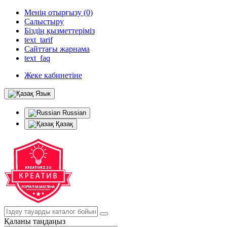
Менің отырғызу (0)
Салыстыру
Біздің қызметтеріміз
text_tarif
Сайттағы жарнама
text_faq
Жеке кабинетіне
Язык
Russian
Қазақ
Қаланы таңдаңыз