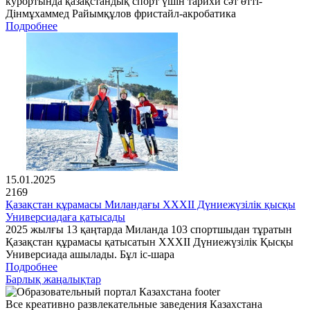
курортында қазақстандық спорт үшін тарихи сәт өтті-
Дінмұхаммед Райымқұлов фристайл-акробатика
Подробнее
15.01.2025
2169
Қазақстан құрамасы Миландағы XXXII Дүниежүзілік қысқы
Универсиадаға қатысады
2025 жылғы 13 қаңтарда Миланда 103 спортшыдан тұратын
Қазақстан құрамасы қатысатын XXXII Дүниежүзілік Қысқы
Универсиада ашылады. Бұл іс-шара
Подробнее
Барлық жаңалықтар
Все креативно развлекательные заведения Казахстана