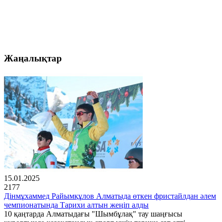
Жаңалықтар
15.01.2025
2177
Дінмұхаммед Райымқұлов Алматыда өткен фристайлдан әлем
чемпионатында Тарихи алтын жеңіп алды
10 қаңтарда Алматыдағы "Шымбұлақ" тау шаңғысы