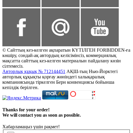
© Сайттың кез-келген ақпаратын КҮТІЛГЕН FORBIDDEN-ға
көшіру, сондай-ақ автордың келісімінсіз, коммерциялық
мақсатта сайттың кез-келген материалын пайдалану көзін
сілтемесіз.
Авторлық құқық № 712144451
АҚШ-тың Нью-Йорктегі
авторлық құқықты қорғау жөніндегі халықаралық
компаниясында тіркелген Берн конвенциясы бойынша
кепілдік берілген.
Thanks for your order!
We will contact you as soon as possible.
Хабарламаңыз үшін рақмет!