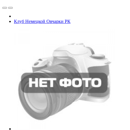
Клуб Немецкой Овчарки РК