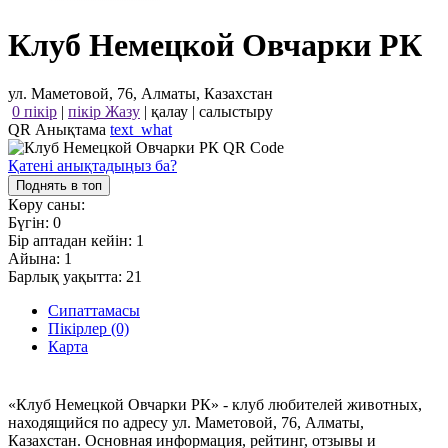
Клуб Немецкой Овчарки РК
ул. Маметовой, 76, Алматы, Казахстан
0 пікір
|
пікір Жазу
|
қалау
|
салыстыру
QR Анықтама
text_what
Қатені анықтадыңыз ба?
Поднять в топ
Көру саны:
Бүгін:
0
Бір аптадан кейін:
1
Айына:
1
Барлық уақытта:
21
Сипаттамасы
Пікірлер (0)
Карта
«Клуб Немецкой Овчарки РК» - клуб любителей животных,
находящийся по адресу ул. Маметовой, 76, Алматы,
Казахстан. Основная информация, рейтинг, отзывы и