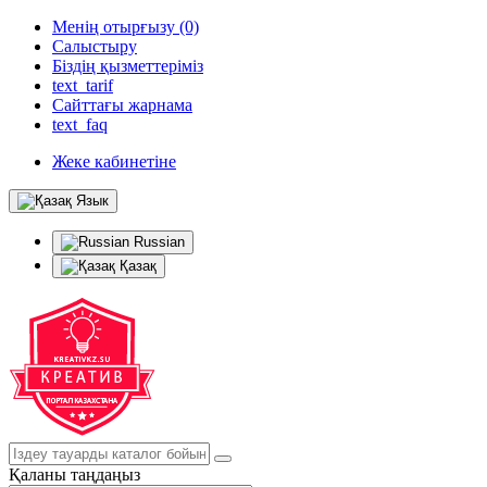
Менің отырғызу (0)
Салыстыру
Біздің қызметтеріміз
text_tarif
Сайттағы жарнама
text_faq
Жеке кабинетіне
Язык
Russian
Қазақ
Қаланы таңдаңыз