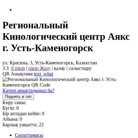
Региональный
Кинологический центр Аякс
г. Усть-Каменогорск
ул. Красина, 3, Усть-Каменогорск, Казахстан
3.3
0 пікір
|
пікір Жазу
|
қалау
|
салыстыру
QR Анықтама
text_what
Қатені анықтадыңыз ба?
Поднять в топ
Көру саны:
Бүгін:
0
Бір аптадан кейін:
0
Айына:
0
Барлық уақытта:
22
Сипаттамасы