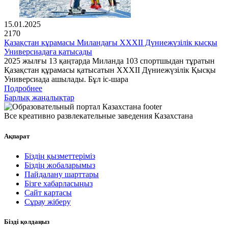
15.01.2025
2170
Қазақстан құрамасы Миландағы XXXII Дүниежүзілік қысқы
Универсиадаға қатысады
2025 жылғы 13 қаңтарда Миланда 103 спортшыдан тұратын
Қазақстан құрамасы қатысатын XXXII Дүниежүзілік Қысқы
Универсиада ашылады. Бұл іс-шара
Подробнее
Барлық жаңалықтар
Все креативно развлекательные заведения Казахстана
Ақпарат
Біздің қызметтеріміз
Біздің жобаларымыз
Пайдалану шарттары
Бізге хабарласыңыз
Сайт картасы
Сұрау жіберу
Бізді қолдаңыз