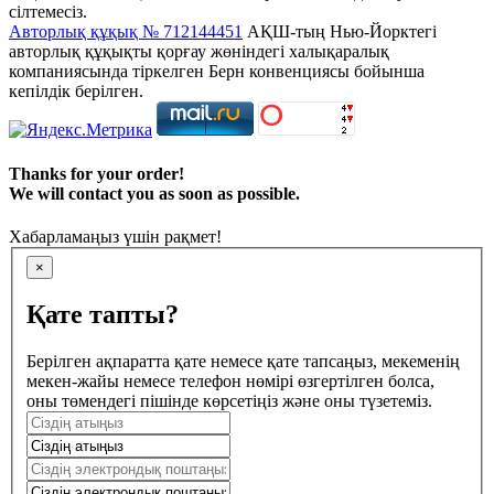
сілтемесіз.
Авторлық құқық № 712144451
АҚШ-тың Нью-Йорктегі
авторлық құқықты қорғау жөніндегі халықаралық
компаниясында тіркелген Берн конвенциясы бойынша
кепілдік берілген.
Thanks for your order!
We will contact you as soon as possible.
Хабарламаңыз үшін рақмет!
×
Қате тапты?
Берілген ақпаратта қате немесе қате тапсаңыз, мекеменің
мекен-жайы немесе телефон нөмірі өзгертілген болса,
оны төмендегі пішінде көрсетіңіз және оны түзетеміз.