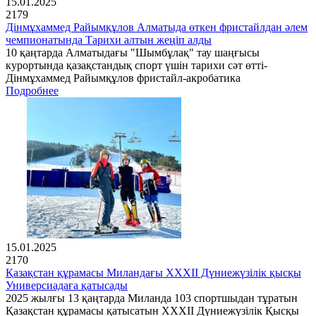
15.01.2025
2179
Дінмұхаммед Райымқұлов Алматыда өткен фристайлдан әлем
чемпионатында Тарихи алтын жеңіп алды
10 қаңтарда Алматыдағы "Шымбұлақ" тау шаңғысы
курортында қазақстандық спорт үшін тарихи сәт өтті-
Дінмұхаммед Райымқұлов фристайл-акробатика
Подробнее
15.01.2025
2170
Қазақстан құрамасы Миландағы XXXII Дүниежүзілік қысқы
Универсиадаға қатысады
2025 жылғы 13 қаңтарда Миланда 103 спортшыдан тұратын
Қазақстан құрамасы қатысатын XXXII Дүниежүзілік Қысқы