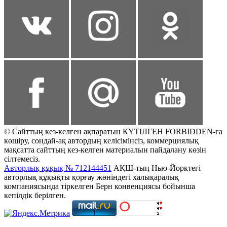
© Сайттың кез-келген ақпаратын КҮТІЛГЕН FORBIDDEN-ға
көшіру, сондай-ақ автордың келісімінсіз, коммерциялық
мақсатта сайттың кез-келген материалын пайдалану көзін
сілтемесіз.
Авторлық құқық № 712144451
АҚШ-тың Нью-Йорктегі
авторлық құқықты қорғау жөніндегі халықаралық
компаниясында тіркелген Берн конвенциясы бойынша
кепілдік берілген.