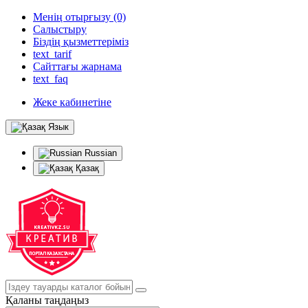
Менің отырғызу (0)
Салыстыру
Біздің қызметтеріміз
text_tarif
Сайттағы жарнама
text_faq
Жеке кабинетіне
Язык
Russian
Қазақ
Қаланы таңдаңыз