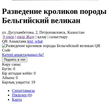
Разведение кроликов породы
Бельгийский великан
ул. Дусухамбетова, 2, Петропавловск, Казахстан
0 пікір
|
пікір Жазу
|
қалау
|
салыстыру
QR Анықтама
text_what
Қатені анықтадыңыз ба?
Поднять в топ
Көру саны:
Бүгін:
0
Бір аптадан кейін:
0
Айына:
0
Барлық уақытта:
19
Сипаттамасы
Пікірлер (0)
Карта