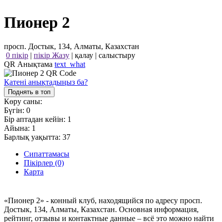
Пионер 2
просп. Достык, 134, Алматы, Казахстан
0 пікір
|
пікір Жазу
|
қалау
|
салыстыру
QR Анықтама
text_what
Қатені анықтадыңыз ба?
Поднять в топ
Көру саны:
Бүгін:
0
Бір аптадан кейін:
1
Айына:
1
Барлық уақытта:
37
Сипаттамасы
Пікірлер (0)
Карта
«Пионер 2» - конный клуб, находящийся по адресу просп.
Достык, 134, Алматы, Казахстан. Основная информация,
рейтинг, отзывы и контактные данные – всё это можно найти