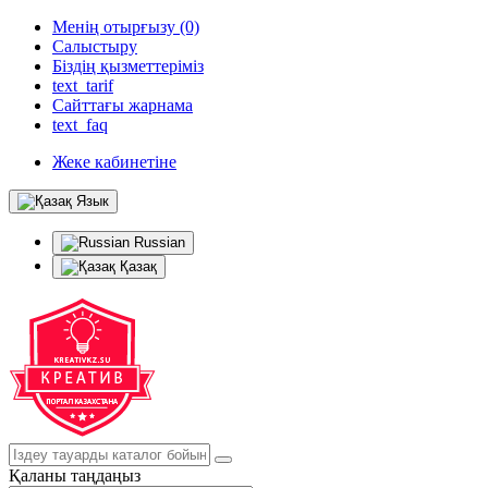
Менің отырғызу (0)
Салыстыру
Біздің қызметтеріміз
text_tarif
Сайттағы жарнама
text_faq
Жеке кабинетіне
Язык
Russian
Қазақ
Қаланы таңдаңыз