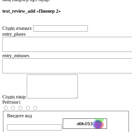
text_review_add «Пионер 2»
Сіздің атыңыз:
entry_pluses
entry_minuses
Сіздің пікір
Рейтингі
Введите код