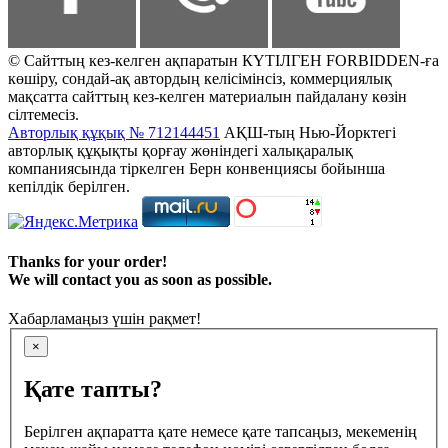
© Сайттың кез-келген ақпаратын КҮТІЛГЕН FORBIDDEN-ға
көшіру, сондай-ақ автордың келісімінсіз, коммерциялық
мақсатта сайттың кез-келген материалын пайдалану көзін
сілтемесіз.
Авторлық құқық № 712144451
АҚШ-тың Нью-Йорктегі
авторлық құқықты қорғау жөніндегі халықаралық
компаниясында тіркелген Берн конвенциясы бойынша
кепілдік берілген.
Thanks for your order!
We will contact you as soon as possible.
Хабарламаңыз үшін рақмет!
×
Қате тапты?
Берілген ақпаратта қате немесе қате тапсаңыз, мекеменің