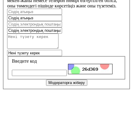
мекен-жайы немесе телефон нөмірі өзгертілген болса,
оны төмендегі пішінде көрсетіңіз және оны түзетеміз.
Введите код
Модераторға жіберу