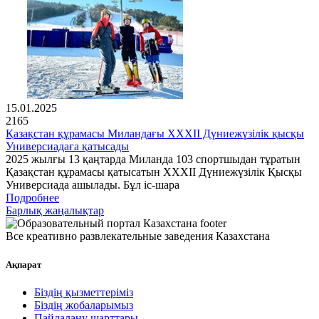
15.01.2025
2165
Қазақстан құрамасы Миландағы XXXII Дүниежүзілік қысқы
Универсиадаға қатысады
2025 жылғы 13 қаңтарда Миланда 103 спортшыдан тұратын
Қазақстан құрамасы қатысатын XXXII Дүниежүзілік Қысқы
Универсиада ашылады. Бұл іс-шара
Подробнее
Барлық жаңалықтар
Все креативно развлекательные заведения Казахстана
Ақпарат
Біздің қызметтеріміз
Біздің жобаларымыз
Пайдалану шарттары