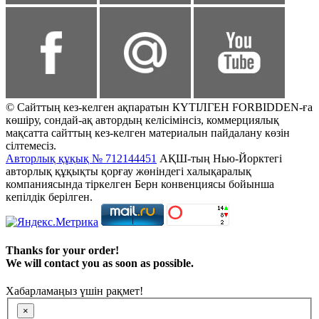
© Сайттың кез-келген ақпаратын КҮТІЛГЕН FORBIDDEN-ға
көшіру, сондай-ақ автордың келісімінсіз, коммерциялық
мақсатта сайттың кез-келген материалын пайдалану көзін
сілтемесіз.
Авторлық құқық № 712144451
АҚШ-тың Нью-Йорктегі
авторлық құқықты қорғау жөніндегі халықаралық
компаниясында тіркелген Берн конвенциясы бойынша
кепілдік берілген.
Thanks for your order!
We will contact you as soon as possible.
Хабарламаңыз үшін рақмет!
×