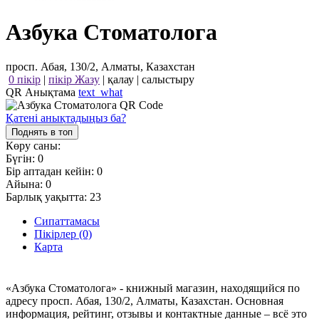
Азбука Стоматолога
просп. Абая, 130/2, Алматы, Казахстан
0 пікір
|
пікір Жазу
|
қалау
|
салыстыру
QR Анықтама
text_what
Қатені анықтадыңыз ба?
Поднять в топ
Көру саны:
Бүгін:
0
Бір аптадан кейін:
0
Айына:
0
Барлық уақытта:
23
Сипаттамасы
Пікірлер (0)
Карта
«Азбука Стоматолога» - книжный магазин, находящийся по
адресу просп. Абая, 130/2, Алматы, Казахстан. Основная
информация, рейтинг, отзывы и контактные данные – всё это