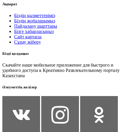
Ақпарат
Біздің қызметтеріміз
Біздің жобаларымыз
Пайдалану шарттары
Бізге хабарласыңыз
Сайт картасы
Сұрау жіберу
Бізді қолдаңыз
Скачайте наше мобильное приложение для быстрого и
удобного доступа к Креативно Развлекательному порталу
Казахстана
Әлеуметтік желілер