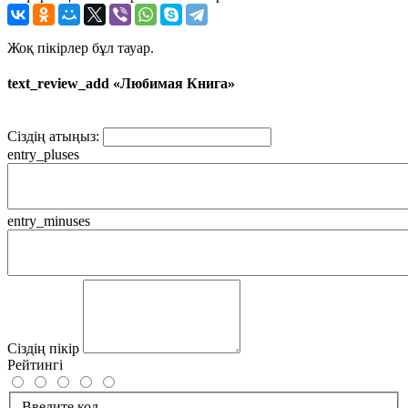
Жоқ пікірлер бұл тауар.
text_review_add «Любимая Книга»
Сіздің атыңыз:
entry_pluses
entry_minuses
Сіздің пікір
Рейтингі
Введите код