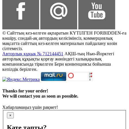
© Сайттың кез-келген ақпаратын КҮТІЛГЕН FORBIDDEN-ға
көшіру, сондай-ақ автордың келісімінсіз, коммерциялық
мақсатта сайттың кез-келген материалын пайдалану көзін
сілтемесіз.
Авторлық құқық № 712144451
АҚШ-тың Нью-Йорктегі
авторлық құқықты қорғау жөніндегі халықаралық
компаниясында тіркелген Берн конвенциясы бойынша
кепілдік берілген.
Thanks for your order!
We will contact you as soon as possible.
Хабарламаңыз үшін рақмет!
×
Қате тапты?