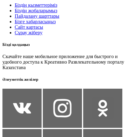
Біздің қызметтеріміз
Біздің жобаларымыз
Пайдалану шарттары
Бізге хабарласыңыз
Сайт картасы
Сұрау жіберу
Бізді қолдаңыз
Скачайте наше мобильное приложение для быстрого и
удобного доступа к Креативно Развлекательному порталу
Казахстана
Әлеуметтік желілер