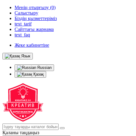
Менің отырғызу (0)
Салыстыру
Біздің қызметтеріміз
text_tarif
Сайттағы жарнама
text_faq
Жеке кабинетіне
Язык
Russian
Қазақ
Қаланы таңдаңыз