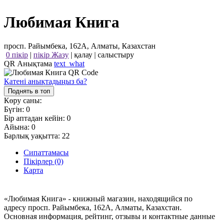
Любимая Книга
просп. Райымбека, 162А, Алматы, Казахстан
0 пікір
|
пікір Жазу
|
қалау
|
салыстыру
QR Анықтама
text_what
Қатені анықтадыңыз ба?
Поднять в топ
Көру саны:
Бүгін:
0
Бір аптадан кейін:
0
Айына:
0
Барлық уақытта:
22
Сипаттамасы
Пікірлер (0)
Карта
«Любимая Книга» - книжный магазин, находящийся по
адресу просп. Райымбека, 162А, Алматы, Казахстан.
Основная информация, рейтинг, отзывы и контактные данные