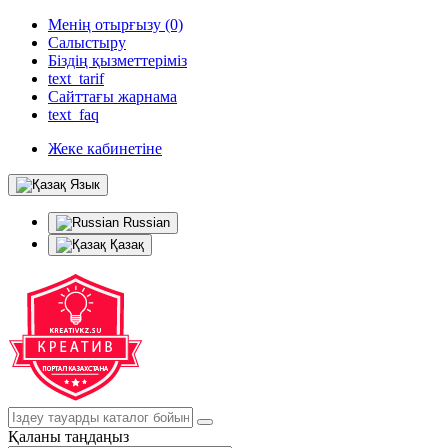
Менің отырғызу (0)
Салыстыру
Біздің қызметтеріміз
text_tarif
Сайттағы жарнама
text_faq
Жеке кабинетіне
Язык
Russian
Қазақ
Қаланы таңдаңыз