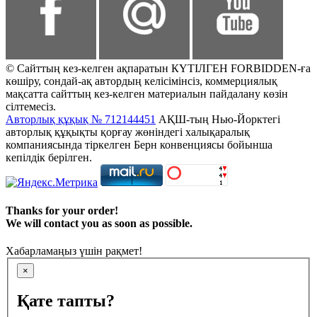
© Сайттың кез-келген ақпаратын КҮТІЛГЕН FORBIDDEN-ға
көшіру, сондай-ақ автордың келісімінсіз, коммерциялық
мақсатта сайттың кез-келген материалын пайдалану көзін
сілтемесіз.
Авторлық құқық № 712144451
АҚШ-тың Нью-Йорктегі
авторлық құқықты қорғау жөніндегі халықаралық
компаниясында тіркелген Берн конвенциясы бойынша
кепілдік берілген.
Thanks for your order!
We will contact you as soon as possible.
Хабарламаңыз үшін рақмет!
×
Қате тапты?