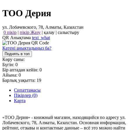
ТОО Дерия
ул. Лобачевского, 78, Алматы, Казахстан
0 пікір
|
пікір Жазу
|
қалау
|
салыстыру
QR Анықтама
text_what
Қатені анықтадыңыз ба?
Поднять в топ
Көру саны:
Бүгін:
0
Бір аптадан кейін:
0
Айына:
0
Барлық уақытта:
19
Сипаттамасы
Пікірлер (0)
Карта
«ТОО Дерия» - книжный магазин, находящийся по адресу ул.
Лобачевского, 78, Алматы, Казахстан. Основная информация,
рейтинг, отзывы и контактные данные – всё это можно найти