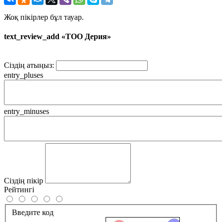
Жоқ пікірлер бұл тауар.
text_review_add «ТОО Дерия»
Сіздің атыңыз:
entry_pluses
entry_minuses
Сіздің пікір
Рейтингі
Введите код