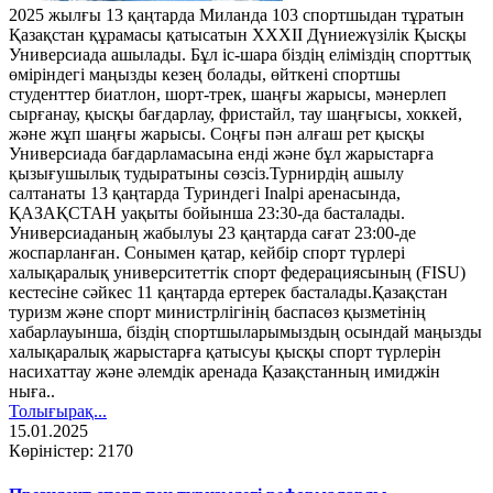
2025 жылғы 13 қаңтарда Миланда 103 спортшыдан тұратын
Қазақстан құрамасы қатысатын XXXII Дүниежүзілік Қысқы
Универсиада ашылады. Бұл іс-шара біздің еліміздің спорттық
өміріндегі маңызды кезең болады, өйткені спортшы
студенттер биатлон, шорт-трек, шаңғы жарысы, мәнерлеп
сырғанау, қысқы бағдарлау, фристайл, тау шаңғысы, хоккей,
және жұп шаңғы жарысы. Соңғы пән алғаш рет қысқы
Универсиада бағдарламасына енді және бұл жарыстарға
қызығушылық тудыратыны сөзсіз.Турнирдің ашылу
салтанаты 13 қаңтарда Туриндегі Inalpi аренасында,
ҚАЗАҚСТАН уақыты бойынша 23:30-да басталады.
Универсиаданың жабылуы 23 қаңтарда сағат 23:00-де
жоспарланған. Сонымен қатар, кейбір спорт түрлері
халықаралық университеттік спорт федерациясының (FISU)
кестесіне сәйкес 11 қаңтарда ертерек басталады.Қазақстан
туризм және спорт министрлігінің баспасөз қызметінің
хабарлауынша, біздің спортшыларымыздың осындай маңызды
халықаралық жарыстарға қатысуы қысқы спорт түрлерін
насихаттау және әлемдік аренада Қазақстанның имиджін
ныға..
Толығырақ...
15.01.2025
Көріністер: 2170