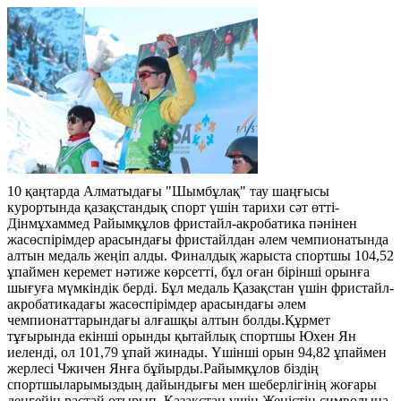
10 қаңтарда Алматыдағы "Шымбұлақ" тау шаңғысы
курортында қазақстандық спорт үшін тарихи сәт өтті-
Дінмұхаммед Райымқұлов фристайл-акробатика пәнінен
жасөспірімдер арасындағы фристайлдан әлем чемпионатында
алтын медаль жеңіп алды. Финалдық жарыста спортшы 104,52
ұпаймен керемет нәтиже көрсетті, бұл оған бірінші орынға
шығуға мүмкіндік берді. Бұл медаль Қазақстан үшін фристайл-
акробатикадағы жасөспірімдер арасындағы әлем
чемпионаттарындағы алғашқы алтын болды.Құрмет
тұғырында екінші орынды қытайлық спортшы Юхен Ян
иеленді, ол 101,79 ұпай жинады. Үшінші орын 94,82 ұпаймен
жерлесі Чжичен Янға бұйырды.Райымқұлов біздің
спортшыларымыздың дайындығы мен шеберлігінің жоғары
деңгейін растай отырып, Қазақстан үшін Жеңістің символына