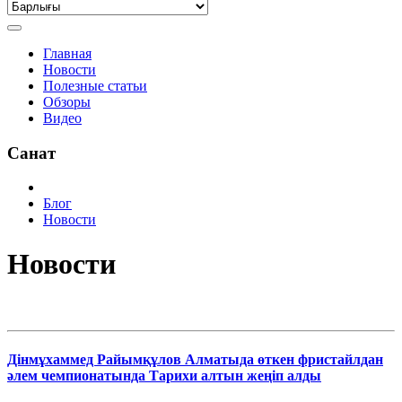
Главная
Новости
Полезные статьи
Обзоры
Видео
Санат
Блог
Новости
Новости
Дінмұхаммед Райымқұлов Алматыда өткен фристайлдан
әлем чемпионатында Тарихи алтын жеңіп алды