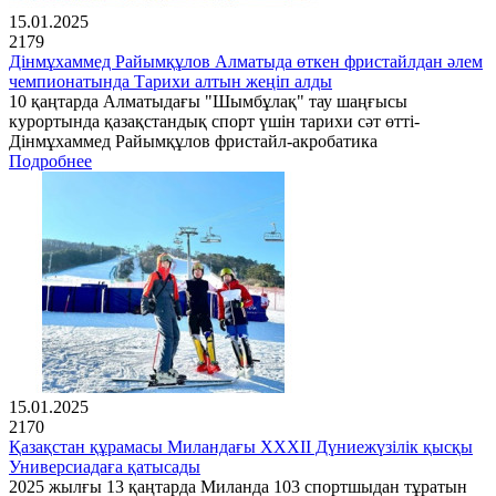
15.01.2025
2179
Дінмұхаммед Райымқұлов Алматыда өткен фристайлдан әлем
чемпионатында Тарихи алтын жеңіп алды
10 қаңтарда Алматыдағы "Шымбұлақ" тау шаңғысы
курортында қазақстандық спорт үшін тарихи сәт өтті-
Дінмұхаммед Райымқұлов фристайл-акробатика
Подробнее
15.01.2025
2170
Қазақстан құрамасы Миландағы XXXII Дүниежүзілік қысқы
Универсиадаға қатысады
2025 жылғы 13 қаңтарда Миланда 103 спортшыдан тұратын