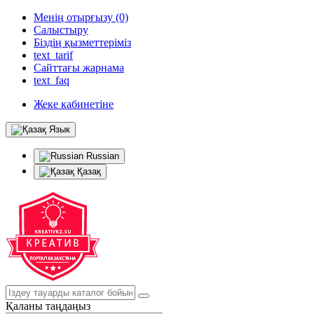
Менің отырғызу (0)
Салыстыру
Біздің қызметтеріміз
text_tarif
Сайттағы жарнама
text_faq
Жеке кабинетіне
Язык
Russian
Қазақ
Қаланы таңдаңыз