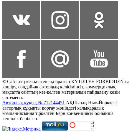
© Сайттың кез-келген ақпаратын КҮТІЛГЕН FORBIDDEN-ға
көшіру, сондай-ақ автордың келісімінсіз, коммерциялық
мақсатта сайттың кез-келген материалын пайдалану көзін
сілтемесіз.
Авторлық құқық № 712144451
АҚШ-тың Нью-Йорктегі
авторлық құқықты қорғау жөніндегі халықаралық
компаниясында тіркелген Берн конвенциясы бойынша
кепілдік берілген.