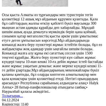
Осы қыста Алматы өз тұрғындары мен туристерін тегін
қолжетімді 12 ашық мұз айдынын құрумен қуантады. Қала
бұл сайттардың жалпы өткізу қабілеті бүкіл маусымда 300
мыңнан астам адамды құрайды деп хабарлайды. Мұндай
шешім ашық ауада демалуға мүмкіндік беріп қана қоймай,
сонымен қатар мегаполистің қысты әркім үшін ұмытылмас
етуге деген ұмтылысын көрсетеді.Мұз айдындарында
конькиді жалға беру пункттері жұмыс істейтін болады, бұл өз
жабдықтары жоқ адамдар үшін ыңғайлы шешім болады.
Конькиді жалға алу құны екі сағаттық сессия үшін 1500
теңгені құрайды. Жалға беру пункттері күн сайын жұмыс
күндері таңғы 10-нан кешкі 10-ға дейін жұмыс істей бастайды
және жұмыс уақытын демалыс және мереке күндері кешкі 11-
ге дейін ұзартады.Мұз айдындарының мекенжайлары бүкіл
қаланы қамтиды, бұл оларды көптеген алматылықтар мен
қала қонақтары үшін қолжетімді етеді. Негізгі орындардың
арасында:• Республика сарайының алдындағы алаң;• Halyk
Arena;• 28 батыр-панфиловшылар атындағы саябақ;•
Наурызбай қаласы әкімдігіні..
Толығырақ...
04.12.2024
Көріністер: 1140