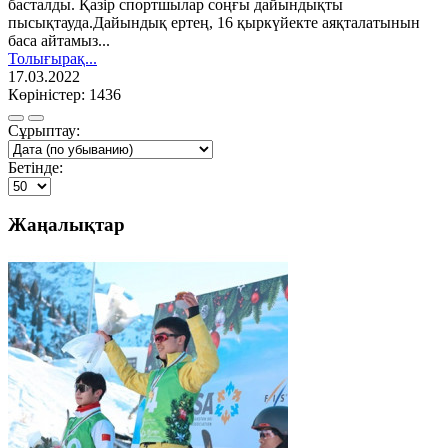
басталды. Қазір спортшылар соңғы дайындықты
пысықтауда.Дайындық ертең, 16 қыркүйекте аяқталатынын
баса айтамыз...
Толығырақ...
17.03.2022
Көріністер: 1436
Сұрыптау:
Бетінде:
Жаңалықтар