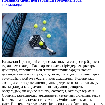
Президент спорт пен туризмдегі реформаларды
талқылады
Қазақстан Президенті спорт саласындағы өзгерістер барысы
туралы есеп алды. Балалар мен жасөспірімдер секцияларын
дамытуға, төрешілер мен жаттықтырушылардың кәсіби
дайындығын жақсартуға, сондай-ақ шетелдік спортшыларға
тәуелділікті азайтуға басты назар аударылды. Реформалар
аясында спорт федерацияларының жұмысын оңтайландыру
пысықталуда.Баяндамашының айтуынша, спортты
басқарудың тік жүйесін енгізу басталды, бұл өңірлер мен
Орталық құрылымдар арасындағы неғұрлым үйлесімді өзара
іс-қимылды қамтамасыз етуге тиіс. Өңірлерде ағымдағы
жағдайға терең талдау жүргізілді, сондай-ақ "дене шынықтыру