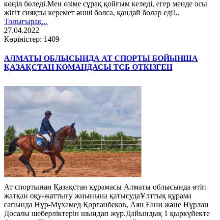
көңіл бөледі.Мен өзіме сұрақ қойғым келеді, егер менде осы
жігіт сияқты керемет әнші болса, қандай болар еді!..
Толығырақ...
27.04.2022
Көріністер: 1409
АЛМАТЫ ОБЛЫСЫНДА АТ СПОРТЫ БОЙЫНША
ҚАЗАҚСТАН КОМАНДАСЫ ТСБ ӨТКІЗГЕН
Ат спортынан Қазақстан құрамасы Алматы облысында өтіп
жатқан оқу-жаттығу жиынына қатысудаҰлттық құрама
сапында Нұр-Мұхамед Қорғанбеков, Аян Ғани және Нұрлан
Досалы шеберліктерін шыңдап жүр.Дайындық 1 қыркүйекте