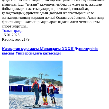
айналды. Бұл "алтын" қажырлы еңбектің және ұзақ жылдар
бойы қажырлы жаттығулардың нәтижесі, сондай-ақ
қазақстандық фристайлдың дамуын жалғастырып келе
жатқандығының жарқын дәлелі болды.2025 жылы Алматыда
фристайлдан жасөспірімдер арасындағы әлем чемпионаты
спорт жұртшы..
Толығырақ...
15.01.2025
Көріністер: 2179
Қазақстан құрамасы Миландағы XXXII Дүниежүзілік
қысқы Универсиадаға қатысады