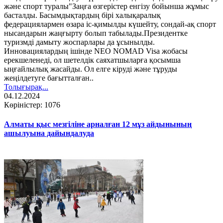
және спорт туралы"Заңға өзгерістер енгізу бойынша жұмыс
басталды. Басымдықтардың бірі халықаралық
федерациялармен өзара іс-қимылды күшейту, сондай-ақ спорт
нысандарын жаңғырту болып табылады.Президентке
туризмді дамыту жоспарлары да ұсынылды.
Инновациялардың ішінде NEO NOMAD Visa жобасы
ерекшеленеді, ол шетелдік саяхатшыларға қосымша
ыңғайлылық жасайды. Ол елге кіруді және тұруды
жеңілдетуге бағытталған..
Толығырақ...
04.12.2024
Көріністер: 1076
Алматы қыс мезгіліне арналған 12 мұз айдынының
ашылуына дайындалуда