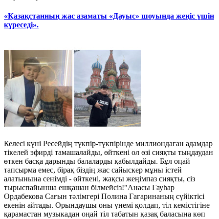
«Қазақстанның жас азаматы «Дауыс» шоуында жеңіс үшін
күреседі».
Келесі күні Ресейдің түкпір-түкпірінде миллиондаған адамдар
тікелей эфирді тамашалайды, өйткені ол өзі сияқты тыңдаудан
өткен басқа дарынды балаларды қабылдайды. Бұл оңай
тапсырма емес, бірақ біздің жас сайыскер мұны істей
алатынына сенімді - өйткені, жақсы жеңімпаз сияқты, сіз
тырыспайынша ешқашан білмейсіз!"Анасы Гауһар
Ордабекова Сағын тәлімгері Полина Гагаринаның сүйіктісі
екенін айтады. Орындаушы оны үнемі қолдап, тіл кемістігіне
қарамастан музыкадан оңай тіл табатын қазақ баласына көп