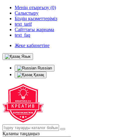
Менің отырғызу (0)
Салыстыру
Біздің қызметтеріміз
text_tarif
Сайттағы жарнама
text_faq
Жеке кабинетіне
Язык
Russian
Қазақ
Қаланы таңдаңыз