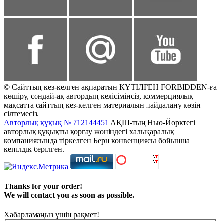
© Сайттың кез-келген ақпаратын КҮТІЛГЕН FORBIDDEN-ға
көшіру, сондай-ақ автордың келісімінсіз, коммерциялық
мақсатта сайттың кез-келген материалын пайдалану көзін
сілтемесіз.
Авторлық құқық № 712144451
АҚШ-тың Нью-Йорктегі
авторлық құқықты қорғау жөніндегі халықаралық
компаниясында тіркелген Берн конвенциясы бойынша
кепілдік берілген.
Thanks for your order!
We will contact you as soon as possible.
Хабарламаңыз үшін рақмет!