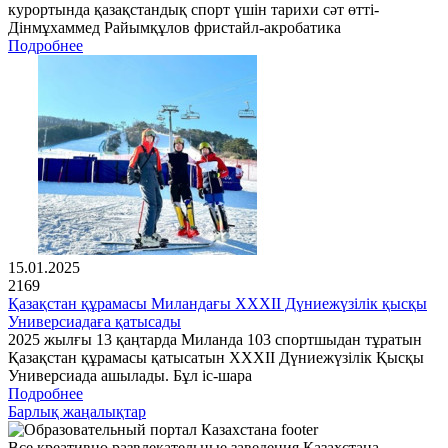
курортында қазақстандық спорт үшін тарихи сәт өтті-
Дінмұхаммед Райымқұлов фристайл-акробатика
Подробнее
15.01.2025
2169
Қазақстан құрамасы Миландағы XXXII Дүниежүзілік қысқы
Универсиадаға қатысады
2025 жылғы 13 қаңтарда Миланда 103 спортшыдан тұратын
Қазақстан құрамасы қатысатын XXXII Дүниежүзілік Қысқы
Универсиада ашылады. Бұл іс-шара
Подробнее
Барлық жаңалықтар
Все креативно развлекательные заведения Казахстана