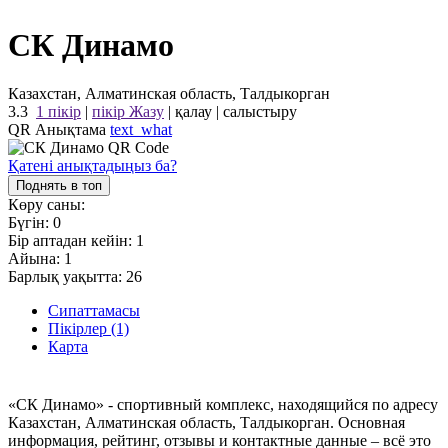
СК Динамо
Казахстан, Алматинская область, Талдыкорган
3.3
1 пікір
|
пікір Жазу
|
қалау
|
салыстыру
QR Анықтама
text_what
Қатені анықтадыңыз ба?
Поднять в топ
Көру саны:
Бүгін:
0
Бір аптадан кейін:
1
Айына:
1
Барлық уақытта:
26
Сипаттамасы
Пікірлер (1)
Карта
«СК Динамо» - спортивный комплекс, находящийся по адресу
Казахстан, Алматинская область, Талдыкорган. Основная
информация, рейтинг, отзывы и контактные данные – всё это