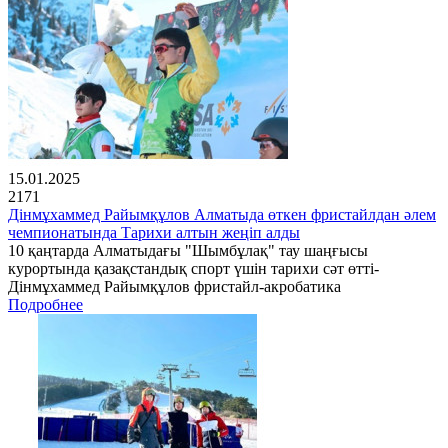
15.01.2025
2171
Дінмұхаммед Райымқұлов Алматыда өткен фристайлдан әлем
чемпионатында Тарихи алтын жеңіп алды
10 қаңтарда Алматыдағы "Шымбұлақ" тау шаңғысы
курортында қазақстандық спорт үшін тарихи сәт өтті-
Дінмұхаммед Райымқұлов фристайл-акробатика
Подробнее