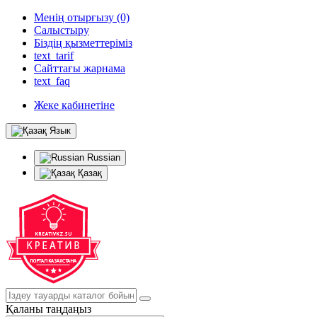
Менің отырғызу (0)
Салыстыру
Біздің қызметтеріміз
text_tarif
Сайттағы жарнама
text_faq
Жеке кабинетіне
Язык
Russian
Қазақ
Қаланы таңдаңыз