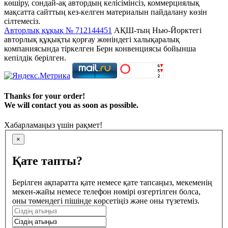
көшіру, сондай-ақ автордың келісімінсіз, коммерциялық
мақсатта сайттың кез-келген материалын пайдалану көзін
сілтемесіз.
Авторлық құқық № 712144451
АҚШ-тың Нью-Йорктегі
авторлық құқықты қорғау жөніндегі халықаралық
компаниясында тіркелген Берн конвенциясы бойынша
кепілдік берілген.
Thanks for your order!
We will contact you as soon as possible.
Хабарламаңыз үшін рақмет!
×
Қате тапты?
Берілген ақпаратта қате немесе қате тапсаңыз, мекеменің
мекен-жайы немесе телефон нөмірі өзгертілген болса,
оны төмендегі пішінде көрсетіңіз және оны түзетеміз.