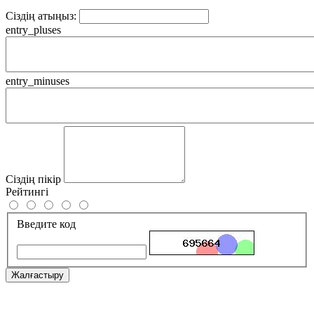
Сіздің атыңыз:
entry_pluses
entry_minuses
Сіздің пікір
Рейтингі
Введите код
Жалғастыру