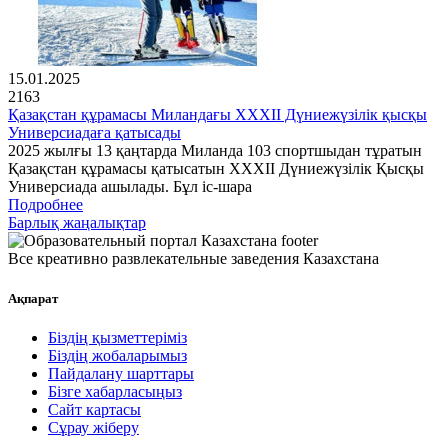
15.01.2025
2163
Қазақстан құрамасы Миландағы XXXII Дүниежүзілік қысқы
Универсиадаға қатысады
2025 жылғы 13 қаңтарда Миланда 103 спортшыдан тұратын
Қазақстан құрамасы қатысатын XXXII Дүниежүзілік Қысқы
Универсиада ашылады. Бұл іс-шара
Подробнее
Барлық жаңалықтар
Все креативно развлекательные заведения Казахстана
Ақпарат
Біздің қызметтеріміз
Біздің жобаларымыз
Пайдалану шарттары
Бізге хабарласыңыз
Сайт картасы
Сұрау жіберу