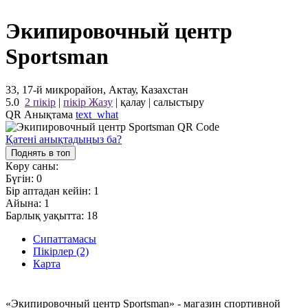
Экипировочный центр
Sportsman
33, 17-й микрорайон, Актау, Казахстан
5.0
2 пікір
|
пікір Жазу
|
қалау
|
салыстыру
QR Анықтама
text_what
Қатені анықтадыңыз ба?
Поднять в топ
Көру саны:
Бүгін:
0
Бір аптадан кейін:
1
Айына:
1
Барлық уақытта:
18
Сипаттамасы
Пікірлер (2)
Карта
«Экипировочный центр Sportsman» - магазин спортивной