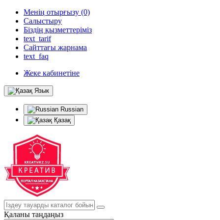
Менің отырғызу (0)
Салыстыру
Біздің қызметтеріміз
text_tarif
Сайттағы жарнама
text_faq
Жеке кабинетіне
Язык
Russian
Қазақ
Қаланы таңдаңыз