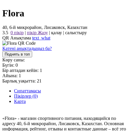
Flora
40, 6-й микрорайон, Лисаковск, Казахстан
3.5
0 пікір
|
пікір Жазу
|
қалау
|
салыстыру
QR Анықтама
text_what
Қатені анықтадыңыз ба?
Поднять в топ
Көру саны:
Бүгін:
0
Бір аптадан кейін:
1
Айына:
1
Барлық уақытта:
21
Сипаттамасы
Пікірлер (0)
Карта
«Flora» - магазин спортивного питания, находящийся по
адресу 40, 6-й микрорайон, Лисаковск, Казахстан. Основная
информация, рейтинг, отзывы и контактные данные – всё это