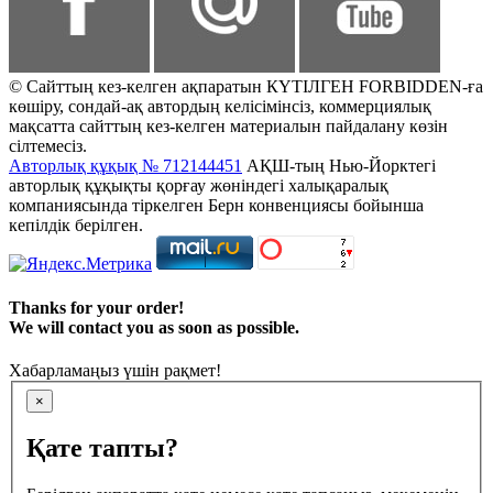
© Сайттың кез-келген ақпаратын КҮТІЛГЕН FORBIDDEN-ға
көшіру, сондай-ақ автордың келісімінсіз, коммерциялық
мақсатта сайттың кез-келген материалын пайдалану көзін
сілтемесіз.
Авторлық құқық № 712144451
АҚШ-тың Нью-Йорктегі
авторлық құқықты қорғау жөніндегі халықаралық
компаниясында тіркелген Берн конвенциясы бойынша
кепілдік берілген.
Thanks for your order!
We will contact you as soon as possible.
Хабарламаңыз үшін рақмет!
×
Қате тапты?