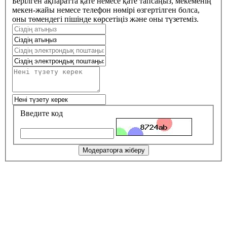
Берілген ақпаратта қате немесе қате тапсаңыз, мекеменің
мекен-жайы немесе телефон нөмірі өзгертілген болса,
оны төмендегі пішінде көрсетіңіз және оны түзетеміз.
Введите код
Модераторға жіберу