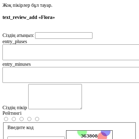
Жоқ пікірлер бұл тауар.
text_review_add «Flora»
Сіздің атыңыз:
entry_pluses
entry_minuses
Сіздің пікір
Рейтингі
Введите код