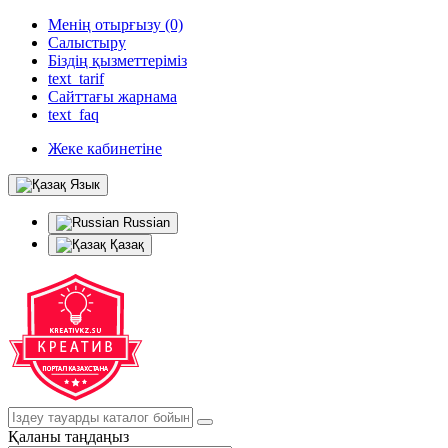
Менің отырғызу (0)
Салыстыру
Біздің қызметтеріміз
text_tarif
Сайттағы жарнама
text_faq
Жеке кабинетіне
Язык
Russian
Қазақ
Қаланы таңдаңыз