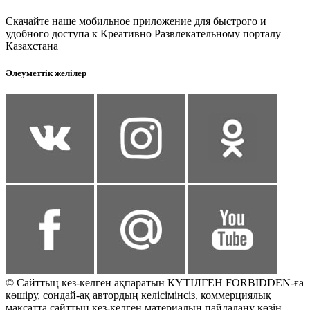
Скачайте наше мобильное приложение для быстрого и
удобного доступа к Креативно Развлекательному порталу
Казахстана
Әлеуметтік желілер
© Сайттың кез-келген ақпаратын КҮТІЛГЕН FORBIDDEN-ға
көшіру, сондай-ақ автордың келісімінсіз, коммерциялық
мақсатта сайттың кез-келген материалын пайдалану көзін