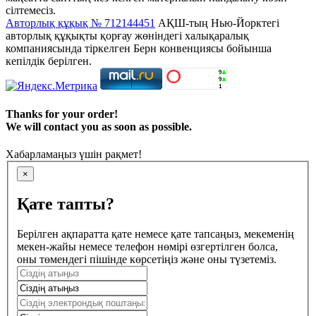
сілтемесіз.
Авторлық құқық № 712144451
АҚШ-тың Нью-Йорктегі
авторлық құқықты қорғау жөніндегі халықаралық
компаниясында тіркелген Берн конвенциясы бойынша
кепілдік берілген.
Thanks for your order!
We will contact you as soon as possible.
Хабарламаңыз үшін рақмет!
×
Қате тапты?
Берілген ақпаратта қате немесе қате тапсаңыз, мекеменің
мекен-жайы немесе телефон нөмірі өзгертілген болса,
оны төмендегі пішінде көрсетіңіз және оны түзетеміз.