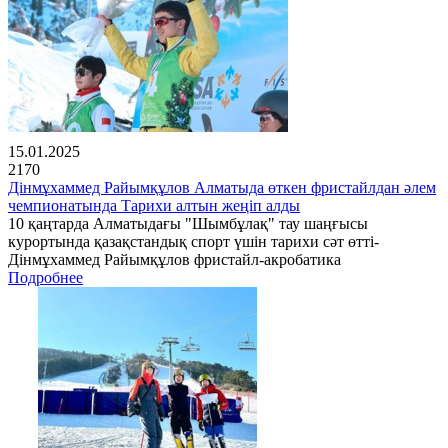
15.01.2025
2170
Дінмұхаммед Райымқұлов Алматыда өткен фристайлдан әлем
чемпионатында Тарихи алтын жеңіп алды
10 қаңтарда Алматыдағы "Шымбұлақ" тау шаңғысы
курортында қазақстандық спорт үшін тарихи сәт өтті-
Дінмұхаммед Райымқұлов фристайл-акробатика
Подробнее