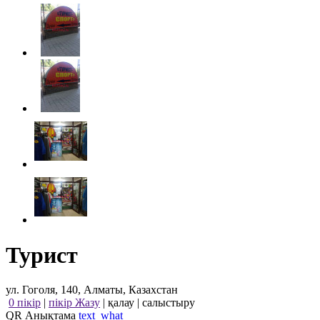
Турист
ул. Гоголя, 140, Алматы, Казахстан
0 пікір
|
пікір Жазу
|
қалау
|
салыстыру
QR Анықтама
text_what