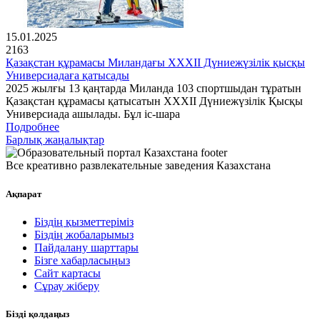
15.01.2025
2163
Қазақстан құрамасы Миландағы XXXII Дүниежүзілік қысқы
Универсиадаға қатысады
2025 жылғы 13 қаңтарда Миланда 103 спортшыдан тұратын
Қазақстан құрамасы қатысатын XXXII Дүниежүзілік Қысқы
Универсиада ашылады. Бұл іс-шара
Подробнее
Барлық жаңалықтар
Все креативно развлекательные заведения Казахстана
Ақпарат
Біздің қызметтеріміз
Біздің жобаларымыз
Пайдалану шарттары
Бізге хабарласыңыз
Сайт картасы
Сұрау жіберу
Бізді қолдаңыз