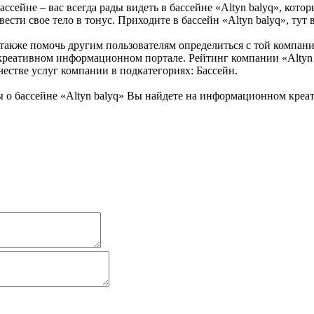
ассейне – вас всегда рады видеть в бассейне «Altyn balyq», кото
ести свое тело в тонус. Приходите в бассейн «Altyn balyq», тут 
 также помочь другим пользователям определиться с той компани
а креативном информационном портале. Рейтинг компании «Altyn
честве услуг компании в подкатегориях: Бассейн.
о бассейне «Altyn balyq» Вы найдете на информационном креат