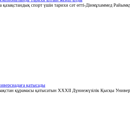
қазақстандық спорт үшін тарихи сәт өтті-Дінмұхаммед Райымқ
иверсиадаға қатысады
зақстан құрамасы қатысатын XXXII Дүниежүзілік Қысқы Универ