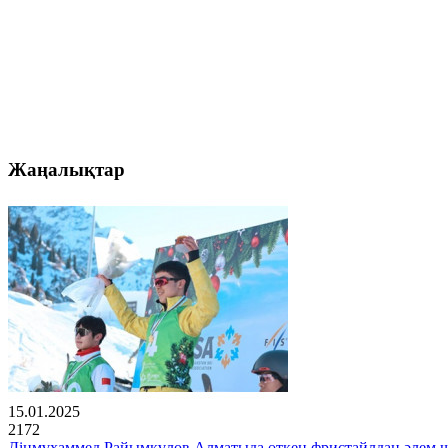
Жаңалықтар
15.01.2025
2172
Дінмұхаммед Райымқұлов Алматыда өткен фристайлдан әлем 