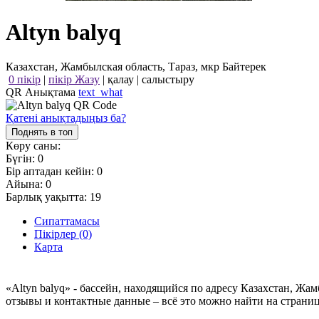
Altyn balyq
Казахстан, Жамбылская область, Тараз, мкр Байтерек
0 пікір
|
пікір Жазу
|
қалау
|
салыстыру
QR Анықтама
text_what
Қатені анықтадыңыз ба?
Поднять в топ
Көру саны:
Бүгін:
0
Бір аптадан кейін:
0
Айына:
0
Барлық уақытта:
19
Сипаттамасы
Пікірлер (0)
Карта
«Altyn balyq» - бассейн, находящийся по адресу Казахстан, Жам
отзывы и контактные данные – всё это можно найти на страниц