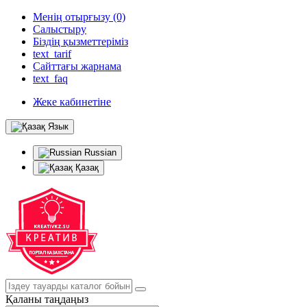
Менің отырғызу (0)
Салыстыру
Біздің қызметтеріміз
text_tarif
Сайттағы жарнама
text_faq
Жеке кабинетіне
Язык
Russian
Қазақ
Қаланы таңдаңыз