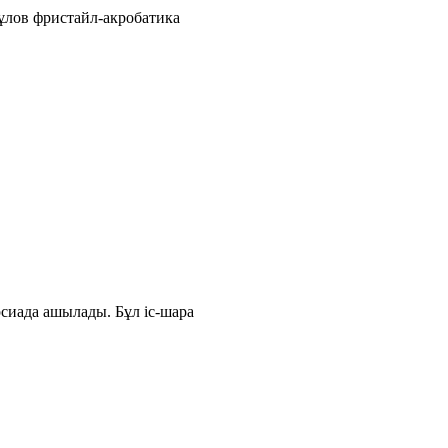
ұлов фристайл-акробатика
сиада ашылады. Бұл іс-шара