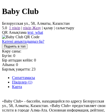
Baby Club
Белорусская ул., 58, Алматы, Казахстан
5.0
1 пікір
|
пікір Жазу
|
қалау
|
салыстыру
QR Анықтама
text_what
Қатені анықтадыңыз ба?
Поднять в топ
Көру саны:
Бүгін:
0
Бір аптадан кейін:
0
Айына:
0
Барлық уақытта:
23
Сипаттамасы
Пікірлер (1)
Карта
«Baby Club» - бассейн, находящийся по адресу Белорусская
ул., 58, Алматы, Казахстан. «Baby Club» предоставляет свои
услуги в городе Алма-Ата. Основная информация, рейтинг,