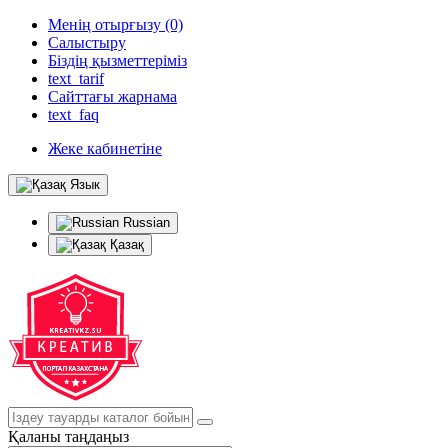
Менің отырғызу (0)
Салыстыру
Біздің қызметтеріміз
text_tarif
Сайттағы жарнама
text_faq
Жеке кабинетіне
Язык
Russian
Қазақ
Қаланы таңдаңыз