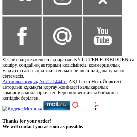
© Сайттың кез-келген ақпаратын КҮТІЛГЕН FORBIDDEN-ға
көшіру, сондай-ақ автордың келісімінсіз, коммерциялық
мақсатта сайттың кез-келген материалын пайдалану көзін
сілтемесіз.
Авторлық құқық № 712144451
АҚШ-тың Нью-Йорктегі
авторлық құқықты қорғау жөніндегі халықаралық
компаниясында тіркелген Берн конвенциясы бойынша
кепілдік берілген.
Thanks for your order!
We will contact you as soon as possible.