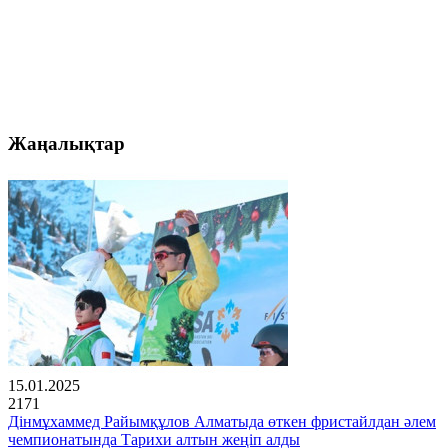
Жаңалықтар
15.01.2025
2171
Дінмұхаммед Райымқұлов Алматыда өткен фристайлдан әлем
чемпионатында Тарихи алтын жеңіп алды