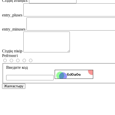
Сіздің атыңыз:
entry_pluses
entry_minuses
Сіздің пікір
Рейтингі
Введите код
Жалғастыру