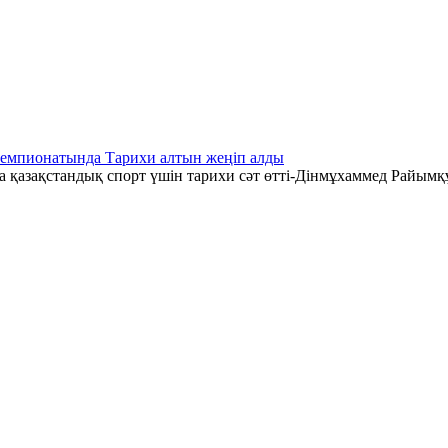
чемпионатында Тарихи алтын жеңіп алды
қазақстандық спорт үшін тарихи сәт өтті-Дінмұхаммед Райымқ