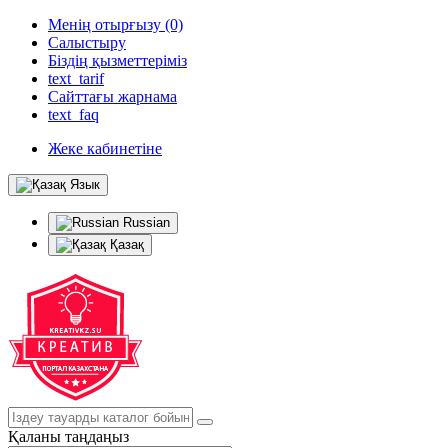
Менің отырғызу (0)
Салыстыру
Біздің қызметтеріміз
text_tarif
Сайттағы жарнама
text_faq
Жеке кабинетіне
Язык
Russian
Қазақ
Қаланы таңдаңыз