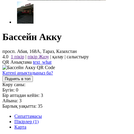
Бассейн Акку
просп. Абая, 168А, Тараз, Казахстан
4.0
1 пікір
|
пікір Жазу
|
қалау
|
салыстыру
QR Анықтама
text_what
Қатені анықтадыңыз ба?
Поднять в топ
Көру саны:
Бүгін:
0
Бір аптадан кейін:
3
Айына:
3
Барлық уақытта:
35
Сипаттамасы
Пікірлер (1)
Карта