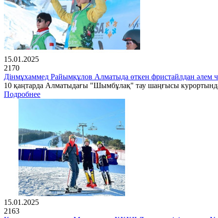
15.01.2025
2170
Дінмұхаммед Райымқұлов Алматыда өткен фристайлдан әлем 
10 қаңтарда Алматыдағы "Шымбұлақ" тау шаңғысы курортында 
Подробнее
15.01.2025
2163