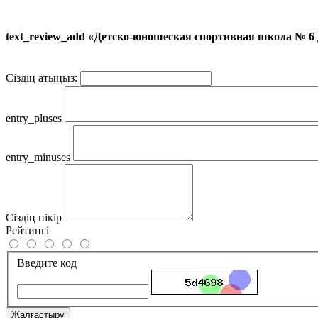
text_review_add «Детско-юношеская спортивная школа № 6
Сіздің атыңыз:
entry_pluses
entry_minuses
Сіздің пікір
Рейтингі
Введите код
Жалғастыру