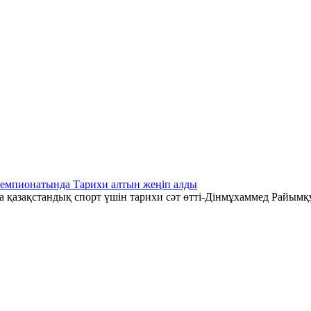
чемпионатында Тарихи алтын жеңіп алды
қазақстандық спорт үшін тарихи сәт өтті-Дінмұхаммед Райымқ