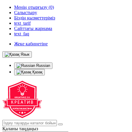
Менің отырғызу (0)
Салыстыру
Біздің қызметтеріміз
text_tarif
Сайттағы жарнама
text_faq
Жеке кабинетіне
Язык
Russian
Қазақ
Қаланы таңдаңыз