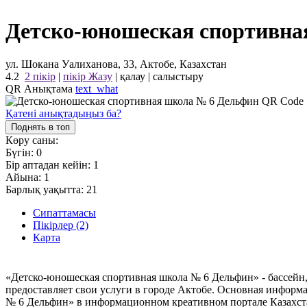
Детско-юношеская спортивна
ул. Шокана Уалиханова, 33, Актобе, Казахстан
4.2
2 пікір
|
пікір Жазу
|
қалау
|
салыстыру
QR Анықтама
text_what
Қатені анықтадыңыз ба?
Поднять в топ
Көру саны:
Бүгін:
0
Бір аптадан кейін:
1
Айына:
1
Барлық уақытта:
21
Сипаттамасы
Пікірлер (2)
Карта
«Детско-юношеская спортивная школа № 6 Дельфин» - бассейн,
предоставляет свои услуги в городе Актобе. Основная информа
№ 6 Дельфин» в информационном креативном портале Казахст