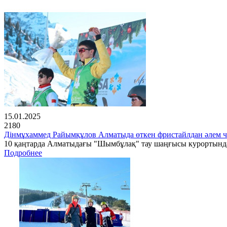
15.01.2025
2180
Дінмұхаммед Райымқұлов Алматыда өткен фристайлдан әлем 
10 қаңтарда Алматыдағы "Шымбұлақ" тау шаңғысы курортында 
Подробнее