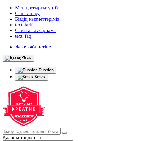
Менің отырғызу (0)
Салыстыру
Біздің қызметтеріміз
text_tarif
Сайттағы жарнама
text_faq
Жеке кабинетіне
Язык
Russian
Қазақ
Қаланы таңдаңыз