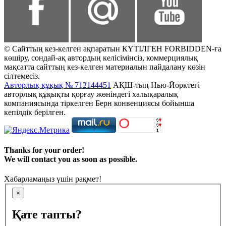
© Сайттың кез-келген ақпаратын КҮТІЛГЕН FORBIDDEN-ға
көшіру, сондай-ақ автордың келісімінсіз, коммерциялық
мақсатта сайттың кез-келген материалын пайдалану көзін
сілтемесіз.
Авторлық құқық № 712144451
АҚШ-тың Нью-Йорктегі
авторлық құқықты қорғау жөніндегі халықаралық
компаниясында тіркелген Берн конвенциясы бойынша
кепілдік берілген.
Thanks for your order!
We will contact you as soon as possible.
Хабарламаңыз үшін рақмет!
×
Қате тапты?