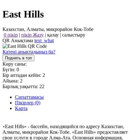
East Hills
Казахстан, Алматы, микрорайон Кок-Тобе
0 пікір
|
пікір Жазу
|
қалау
|
салыстыру
QR Анықтама
text_what
Қатені анықтадыңыз ба?
Поднять в топ
Көру саны:
Бүгін:
0
Бір аптадан кейін:
2
Айына:
2
Барлық уақытта:
22
Сипаттамасы
Пікірлер (0)
Карта
«East Hills» - бассейн, находящийся по адресу Казахстан,
Алматы, микрорайон Кок-Тобе. «East Hills» предоставляет
свои услуги в городе Алма-Ата. Основная информация,