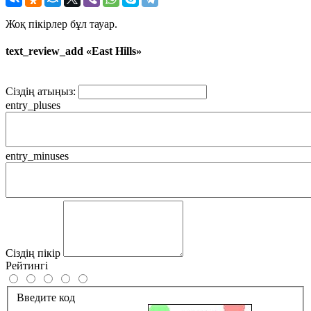
Жоқ пікірлер бұл тауар.
text_review_add «East Hills»
Сіздің атыңыз:
entry_pluses
entry_minuses
Сіздің пікір
Рейтингі
Введите код