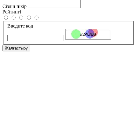
Сіздің пікір
Рейтингі
Введите код
Жалғастыру