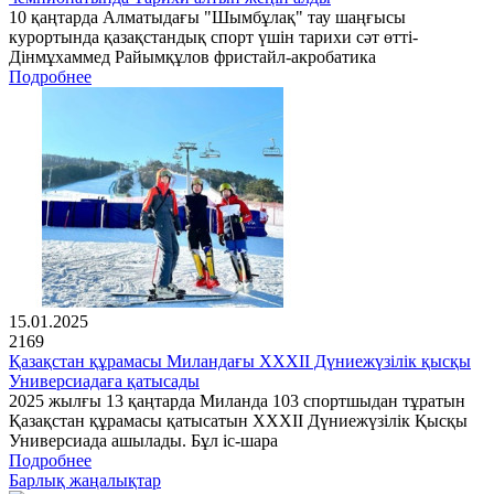
10 қаңтарда Алматыдағы "Шымбұлақ" тау шаңғысы
курортында қазақстандық спорт үшін тарихи сәт өтті-
Дінмұхаммед Райымқұлов фристайл-акробатика
Подробнее
15.01.2025
2169
Қазақстан құрамасы Миландағы XXXII Дүниежүзілік қысқы
Универсиадаға қатысады
2025 жылғы 13 қаңтарда Миланда 103 спортшыдан тұратын
Қазақстан құрамасы қатысатын XXXII Дүниежүзілік Қысқы
Универсиада ашылады. Бұл іс-шара
Подробнее
Барлық жаңалықтар