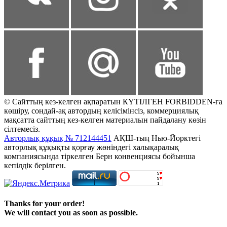
© Сайттың кез-келген ақпаратын КҮТІЛГЕН FORBIDDEN-ға
көшіру, сондай-ақ автордың келісімінсіз, коммерциялық
мақсатта сайттың кез-келген материалын пайдалану көзін
сілтемесіз.
Авторлық құқық № 712144451
АҚШ-тың Нью-Йорктегі
авторлық құқықты қорғау жөніндегі халықаралық
компаниясында тіркелген Берн конвенциясы бойынша
кепілдік берілген.
Thanks for your order!
We will contact you as soon as possible.