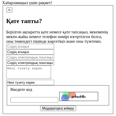
Хабарламаңыз үшін рақмет!
×
Қате тапты?
Берілген ақпаратта қате немесе қате тапсаңыз, мекеменің
мекен-жайы немесе телефон нөмірі өзгертілген болса,
оны төмендегі пішінде көрсетіңіз және оны түзетеміз.
Введите код
Модераторға жіберу