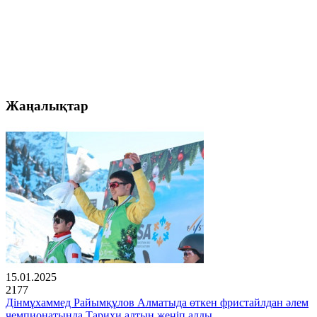
Жаңалықтар
15.01.2025
2177
Дінмұхаммед Райымқұлов Алматыда өткен фристайлдан әлем
чемпионатында Тарихи алтын жеңіп алды