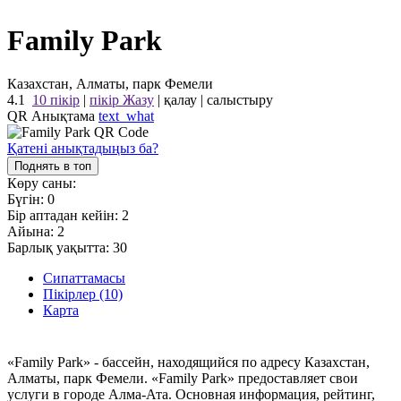
Family Park
Казахстан, Алматы, парк Фемели
4.1
10 пікір
|
пікір Жазу
|
қалау
|
салыстыру
QR Анықтама
text_what
Қатені анықтадыңыз ба?
Поднять в топ
Көру саны:
Бүгін:
0
Бір аптадан кейін:
2
Айына:
2
Барлық уақытта:
30
Сипаттамасы
Пікірлер (10)
Карта
«Family Park» - бассейн, находящийся по адресу Казахстан,
Алматы, парк Фемели. «Family Park» предоставляет свои
услуги в городе Алма-Ата. Основная информация, рейтинг,