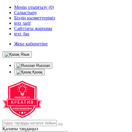
Менің отырғызу (0)
Салыстыру
Біздің қызметтеріміз
text_tarif
Сайттағы жарнама
text_faq
Жеке кабинетіне
Язык
Russian
Қазақ
Қаланы таңдаңыз