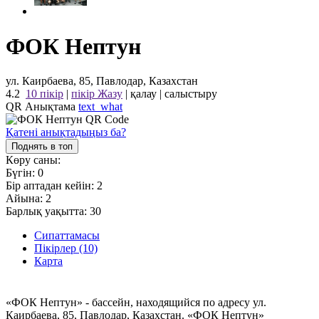
ФОК Нептун
ул. Каирбаева, 85, Павлодар, Казахстан
4.2
10 пікір
|
пікір Жазу
|
қалау
|
салыстыру
QR Анықтама
text_what
Қатені анықтадыңыз ба?
Поднять в топ
Көру саны:
Бүгін:
0
Бір аптадан кейін:
2
Айына:
2
Барлық уақытта:
30
Сипаттамасы
Пікірлер (10)
Карта
«ФОК Нептун» - бассейн, находящийся по адресу ул.
Каирбаева, 85, Павлодар, Казахстан. «ФОК Нептун»