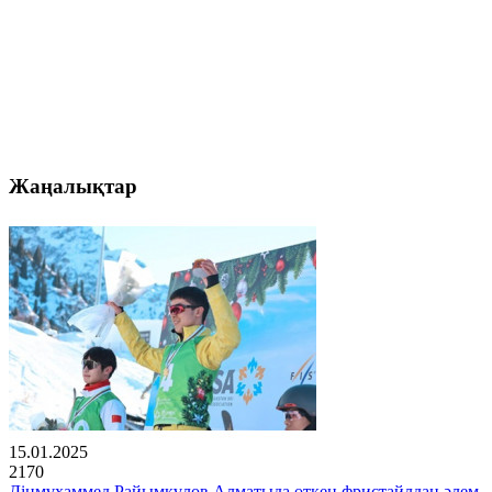
Жаңалықтар
15.01.2025
2170
Дінмұхаммед Райымқұлов Алматыда өткен фристайлдан әлем