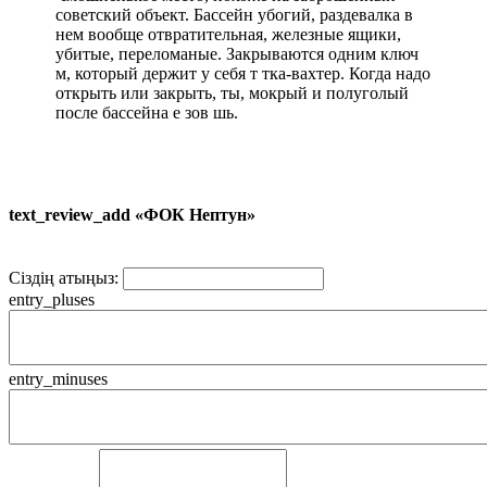
советский объект. Бассейн убогий, раздевалка в
нем вообще отвратительная, железные ящики,
убитые, переломаные. Закрываются одним ключ
м, который держит у себя т тка-вахтер. Когда надо
открыть или закрыть, ты, мокрый и полуголый
после бассейна е зов шь.
text_review_add «ФОК Нептун»
Сіздің атыңыз:
entry_pluses
entry_minuses