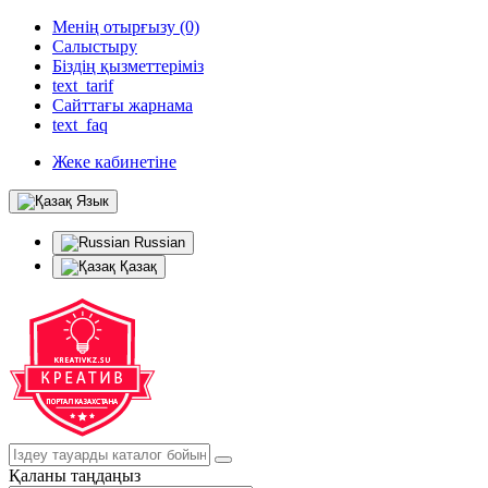
Менің отырғызу (0)
Салыстыру
Біздің қызметтеріміз
text_tarif
Сайттағы жарнама
text_faq
Жеке кабинетіне
Язык
Russian
Қазақ
Қаланы таңдаңыз