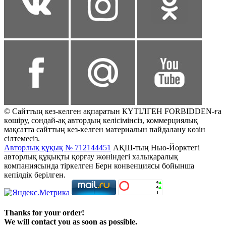
© Сайттың кез-келген ақпаратын КҮТІЛГЕН FORBIDDEN-ға
көшіру, сондай-ақ автордың келісімінсіз, коммерциялық
мақсатта сайттың кез-келген материалын пайдалану көзін
сілтемесіз.
Авторлық құқық № 712144451
АҚШ-тың Нью-Йорктегі
авторлық құқықты қорғау жөніндегі халықаралық
компаниясында тіркелген Берн конвенциясы бойынша
кепілдік берілген.
Thanks for your order!
We will contact you as soon as possible.