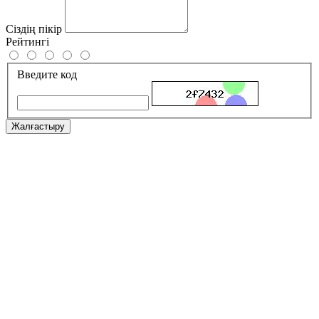
Сіздің пікір
Рейтингі
Введите код
Жалғастыру