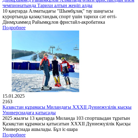
чемпионатында Тарихи алтын жеңіп алды
10 қаңтарда Алматыдағы "Шымбұлақ" тау шаңғысы
курортында қазақстандық спорт үшін тарихи сәт өтті-
Дінмұхаммед Райымқұлов фристайл-акробатика
Подробнее
15.01.2025
2163
Қазақстан құрамасы Миландағы XXXII Дүниежүзілік қысқы
Универсиадаға қатысады
2025 жылғы 13 қаңтарда Миланда 103 спортшыдан тұратын
Қазақстан құрамасы қатысатын XXXII Дүниежүзілік Қысқы
Универсиада ашылады. Бұл іс-шара
Подробнее