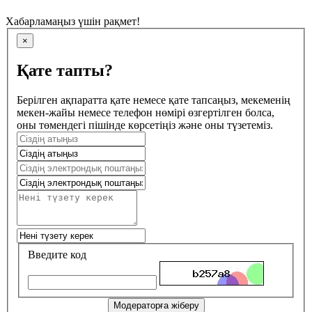
Хабарламаңыз үшін рақмет!
×
Қате тапты?
Берілген ақпаратта қате немесе қате тапсаңыз, мекеменің
мекен-жайы немесе телефон нөмірі өзгертілген болса,
оны төмендегі пішінде көрсетіңіз және оны түзетеміз.
Введите код
Модераторға жіберу