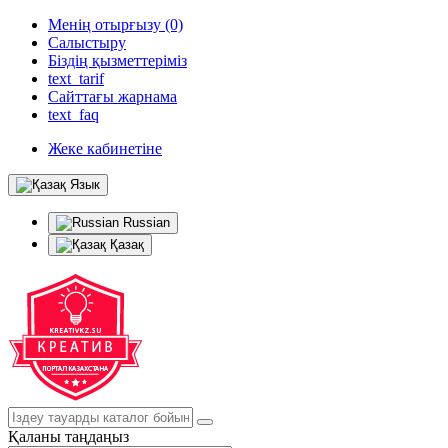
Менің отырғызу (0)
Салыстыру
Біздің қызметтеріміз
text_tarif
Сайттағы жарнама
text_faq
Жеке кабинетіне
Язык
Russian
Қазақ
Қаланы таңдаңыз