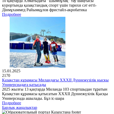
10 қаңтарда Алматыдағы "Шымбұлақ" тау шаңғысы
курортында қазақстандық спорт үшін тарихи сәт өтті-
Дінмұхаммед Райымқұлов фристайл-акробатика
Подробнее
15.01.2025
2170
Қазақстан құрамасы Миландағы XXXII Дүниежүзілік қысқы
Универсиадаға қатысады
2025 жылғы 13 қаңтарда Миланда 103 спортшыдан тұратын
Қазақстан құрамасы қатысатын XXXII Дүниежүзілік Қысқы
Универсиада ашылады. Бұл іс-шара
Подробнее
Барлық жаңалықтар