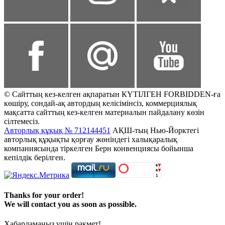
© Сайттың кез-келген ақпаратын КҮТІЛГЕН FORBIDDEN-ға
көшіру, сондай-ақ автордың келісімінсіз, коммерциялық
мақсатта сайттың кез-келген материалын пайдалану көзін
сілтемесіз.
Авторлық құқық № 712144451
АҚШ-тың Нью-Йорктегі
авторлық құқықты қорғау жөніндегі халықаралық
компаниясында тіркелген Берн конвенциясы бойынша
кепілдік берілген.
Thanks for your order!
We will contact you as soon as possible.
Хабарламаңыз үшін рақмет!