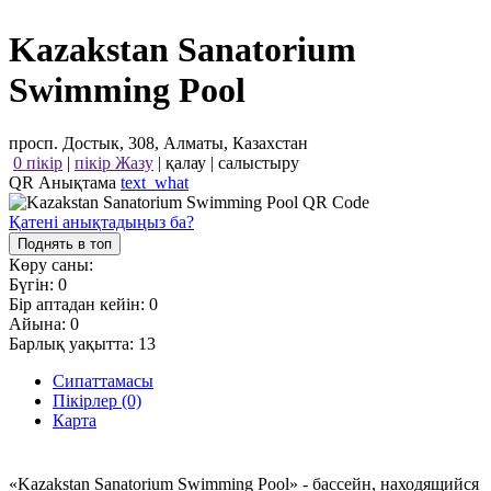
Kazakstan Sanatorium
Swimming Pool
просп. Достык, 308, Алматы, Казахстан
0 пікір
|
пікір Жазу
|
қалау
|
салыстыру
QR Анықтама
text_what
Қатені анықтадыңыз ба?
Поднять в топ
Көру саны:
Бүгін:
0
Бір аптадан кейін:
0
Айына:
0
Барлық уақытта:
13
Сипаттамасы
Пікірлер (0)
Карта
«Kazakstan Sanatorium Swimming Pool» - бассейн, находящийся