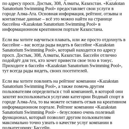
по адресу просп. Достык, 308, Алматы, Казахстан. «Kazakstan
Sanatorium Swimming Pool» предоставляет свои услуги в
городе Алма-Ата. Основная информация, рейтинг, отзывы и
контактные данные – всё это можно найти на странице
бассейна «Kazakstan Sanatorium Swimming Pool» в
информационном креативном портале Казахстана.
Если вы хотите научиться плавать, или же просто отдохнуть в
бассейне – вас всегда рады видеть в бассейне «Kazakstan
Sanatorium Swimming Pool», который находится по адресу
просп. Достык, 308, Алматы, Казахстан. Бассейн отлично
подойдёт для тех, кто хочет привести свое тело в тонус.
Приходите в бассейн «Kazakstan Sanatorium Swimming Pool»,
тут всегда рады видеть, своих посетителей.
Если вы хотите повлиять на рейтинг компании «Kazakstan
Sanatorium Swimming Pool», а также помочь другим
пользователям определиться с той компанией, в которой они
захотят воспользоваться услугами категории Водный спорт в
городе Алма-Ата, то вы можете оставить отзыв на креативном
информационном портале. Рейтинг компании «Kazakstan
Sanatorium Swimming Pool» - безусловно очень полезный
функционал, который позволит другим пользователям
максимально точно узнать о качестве услуг компании в
подкатегориях: Бассейн.