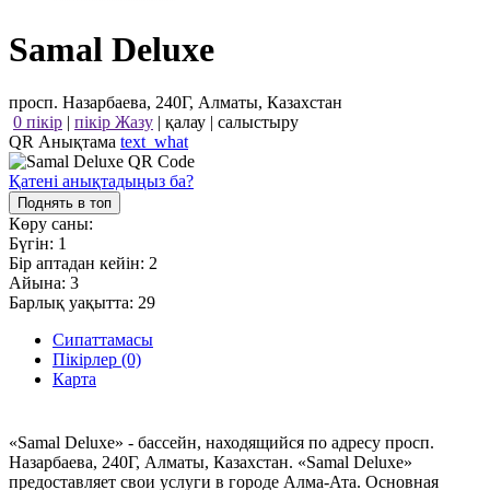
Samal Deluxe
просп. Назарбаева, 240Г, Алматы, Казахстан
0 пікір
|
пікір Жазу
|
қалау
|
салыстыру
QR Анықтама
text_what
Қатені анықтадыңыз ба?
Поднять в топ
Көру саны:
Бүгін:
1
Бір аптадан кейін:
2
Айына:
3
Барлық уақытта:
29
Сипаттамасы
Пікірлер (0)
Карта
«Samal Deluxe» - бассейн, находящийся по адресу просп.
Назарбаева, 240Г, Алматы, Казахстан. «Samal Deluxe»
предоставляет свои услуги в городе Алма-Ата. Основная