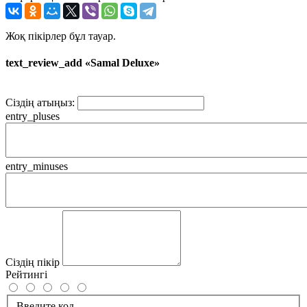
Жоқ пікірлер бұл тауар.
text_review_add «Samal Deluxe»
Сіздің атыңыз:
entry_pluses
entry_minuses
Сіздің пікір
Рейтингі
Введите код