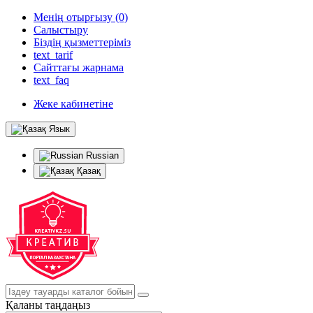
Менің отырғызу (0)
Салыстыру
Біздің қызметтеріміз
text_tarif
Сайттағы жарнама
text_faq
Жеке кабинетіне
Язык
Russian
Қазақ
Қаланы таңдаңыз