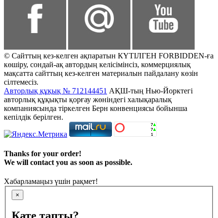
© Сайттың кез-келген ақпаратын КҮТІЛГЕН FORBIDDEN-ға
көшіру, сондай-ақ автордың келісімінсіз, коммерциялық
мақсатта сайттың кез-келген материалын пайдалану көзін
сілтемесіз.
Авторлық құқық № 712144451
АҚШ-тың Нью-Йорктегі
авторлық құқықты қорғау жөніндегі халықаралық
компаниясында тіркелген Берн конвенциясы бойынша
кепілдік берілген.
Thanks for your order!
We will contact you as soon as possible.
Хабарламаңыз үшін рақмет!
×
Қате тапты?