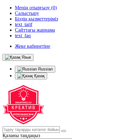
Менің отырғызу (0)
Салыстыру
Біздің қызметтеріміз
text_tarif
Сайттағы жарнама
text_faq
Жеке кабинетіне
Язык
Russian
Қазақ
Қаланы таңдаңыз