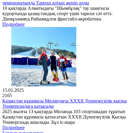
чемпионатында Тарихи алтын жеңіп алды
10 қаңтарда Алматыдағы "Шымбұлақ" тау шаңғысы
курортында қазақстандық спорт үшін тарихи сәт өтті-
Дінмұхаммед Райымқұлов фристайл-акробатика
Подробнее
15.01.2025
2165
Қазақстан құрамасы Миландағы XXXII Дүниежүзілік қысқы
Универсиадаға қатысады
2025 жылғы 13 қаңтарда Миланда 103 спортшыдан тұратын
Қазақстан құрамасы қатысатын XXXII Дүниежүзілік Қысқы
Универсиада ашылады. Бұл іс-шара
Подробнее
Барлық жаңалықтар