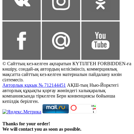
© Сайттың кез-келген ақпаратын КҮТІЛГЕН FORBIDDEN-ға
көшіру, сондай-ақ автордың келісімінсіз, коммерциялық
мақсатта сайттың кез-келген материалын пайдалану көзін
сілтемесіз.
Авторлық құқық № 712144451
АҚШ-тың Нью-Йорктегі
авторлық құқықты қорғау жөніндегі халықаралық
компаниясында тіркелген Берн конвенциясы бойынша
кепілдік берілген.
Thanks for your order!
We will contact you as soon as possible.