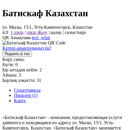
Батискаф Казахстан
ул. Мызы, 15/1, Усть-Каменогорск, Казахстан
4.0
1 пікір
|
пікір Жазу
|
қалау
|
салыстыру
QR Анықтама
text_what
Қатені анықтадыңыз ба?
Поднять в топ
Көру саны:
Бүгін:
0
Бір аптадан кейін:
2
Айына:
3
Барлық уақытта:
31
Сипаттамасы
Пікірлер (1)
Карта
«Батискаф Казахстан» - компания, предоставляющая услуги
дайвинга и находящаяся по адресу ул. Мызы, 15/1, Усть-
Каменогорск, Казахстан. «Батискаф Казахстан» занимается