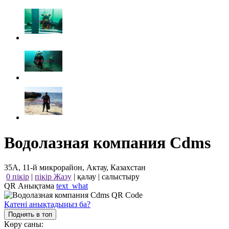
Водолазная компания Cdms
35А, 11-й микрорайон, Актау, Казахстан
0 пікір
|
пікір Жазу
|
қалау
|
салыстыру
QR Анықтама
text_what
Қатені анықтадыңыз ба?
Поднять в топ
Көру саны: