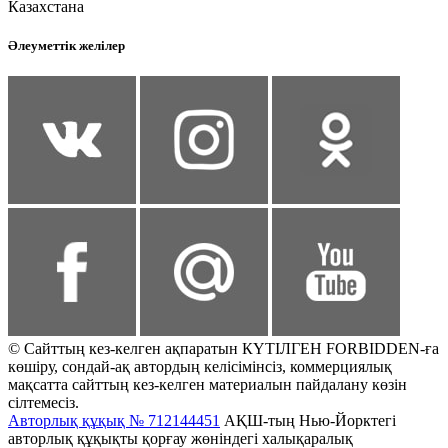
Казахстана
Әлеуметтік желілер
© Сайттың кез-келген ақпаратын КҮТІЛГЕН FORBIDDEN-ға
көшіру, сондай-ақ автордың келісімінсіз, коммерциялық
мақсатта сайттың кез-келген материалын пайдалану көзін
сілтемесіз.
Авторлық құқық № 712144451
АҚШ-тың Нью-Йорктегі
авторлық құқықты қорғау жөніндегі халықаралық