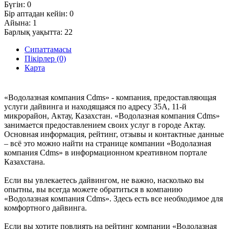
Бүгін:
0
Бір аптадан кейін:
0
Айына:
1
Барлық уақытта:
22
Сипаттамасы
Пікірлер (0)
Карта
«Водолазная компания Cdms» - компания, предоставляющая
услуги дайвинга и находящаяся по адресу 35А, 11-й
микрорайон, Актау, Казахстан. «Водолазная компания Cdms»
занимается предоставлением своих услуг в городе Актау.
Основная информация, рейтинг, отзывы и контактные данные
– всё это можно найти на странице компании «Водолазная
компания Cdms» в информационном креативном портале
Казахстана.
Если вы увлекаетесь дайвингом, не важно, насколько вы
опытны, вы всегда можете обратиться в компанию
«Водолазная компания Cdms». Здесь есть все необходимое для
комфортного дайвинга.
Если вы хотите повлиять на рейтинг компании «Водолазная