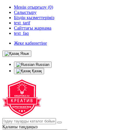
Менің отырғызу (0)
Салыстыру
Біздің қызметтеріміз
text_tarif
Сайттағы жарнама
text_faq
Жеке кабинетіне
Язык
Russian
Қазақ
Қаланы таңдаңыз