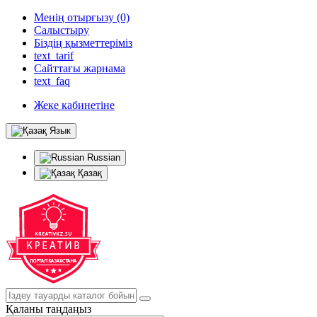
Менің отырғызу (0)
Салыстыру
Біздің қызметтеріміз
text_tarif
Сайттағы жарнама
text_faq
Жеке кабинетіне
Язык
Russian
Қазақ
Қаланы таңдаңыз