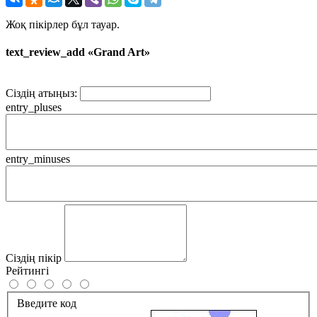
Жоқ пікірлер бұл тауар.
text_review_add «Grand Art»
Сіздің атыңыз:
entry_pluses
entry_minuses
Сіздің пікір
Рейтингі
Введите код