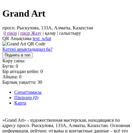
Grand Art
просп. Рыскулова, 133А, Алматы, Казахстан
0 пікір
|
пікір Жазу
|
қалау
|
салыстыру
QR Анықтама
text_what
Қатені анықтадыңыз ба?
Поднять в топ
Көру саны:
Бүгін:
0
Бір аптадан кейін:
0
Айына:
0
Барлық уақытта:
30
Сипаттамасы
Пікірлер (0)
Карта
«Grand Art» - художественная мастерская, находящаяся по
адресу просп. Рыскулова, 133А, Алматы, Казахстан. Основная
информация, рейтинг, отзывы и контактные данные – всё это