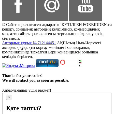
© Сайттың кез-келген ақпаратын КҮТІЛГЕН FORBIDDEN-ға
көшіру, сондай-ақ автордың келісімінсіз, коммерциялық
мақсатта сайттың кез-келген материалын пайдалану көзін
сілтемесіз.
Авторлық құқық № 712144451
АҚШ-тың Нью-Йорктегі
авторлық құқықты қорғау жөніндегі халықаралық
компаниясында тіркелген Берн конвенциясы бойынша
кепілдік берілген.
Thanks for your order!
We will contact you as soon as possible.
Хабарламаңыз үшін рақмет!
×
Қате тапты?