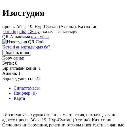
Изостудия
просп. Абая, 19, Нур-Султан (Астана), Казахстан
0 пікір
|
пікір Жазу
|
қалау
|
салыстыру
QR Анықтама
text_what
Қатені анықтадыңыз ба?
Поднять в топ
Көру саны:
Бүгін:
0
Бір аптадан кейін:
1
Айына:
1
Барлық уақытта:
21
Сипаттамасы
Пікірлер (0)
Карта
«Изостудия» - художественная мастерская, находящаяся по
адресу просп. Абая, 19, Нур-Султан (Астана), Казахстан.
Основная информация, рейтинг, отзывы и контактные данные