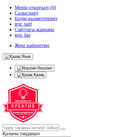
Менің отырғызу (0)
Салыстыру
Біздің қызметтеріміз
text_tarif
Сайттағы жарнама
text_faq
Жеке кабинетіне
Язык
Russian
Қазақ
Қаланы таңдаңыз