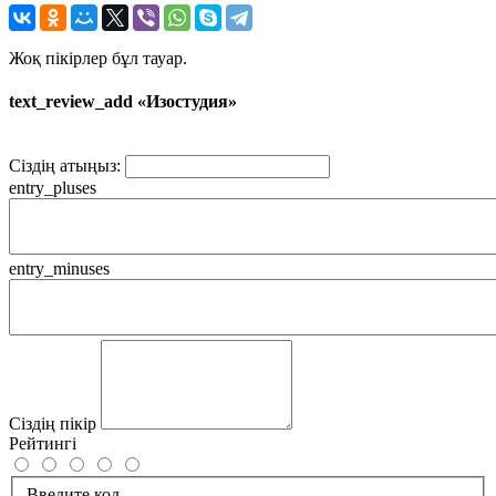
Жоқ пікірлер бұл тауар.
text_review_add «Изостудия»
Сіздің атыңыз:
entry_pluses
entry_minuses
Сіздің пікір
Рейтингі
Введите код