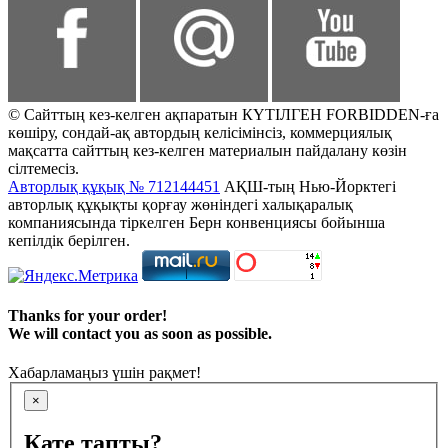
© Сайттың кез-келген ақпаратын КҮТІЛГЕН FORBIDDEN-ға
көшіру, сондай-ақ автордың келісімінсіз, коммерциялық
мақсатта сайттың кез-келген материалын пайдалану көзін
сілтемесіз.
Авторлық құқық № 712144451
АҚШ-тың Нью-Йорктегі
авторлық құқықты қорғау жөніндегі халықаралық
компаниясында тіркелген Берн конвенциясы бойынша
кепілдік берілген.
Thanks for your order!
We will contact you as soon as possible.
Хабарламаңыз үшін рақмет!
×
Қате тапты?