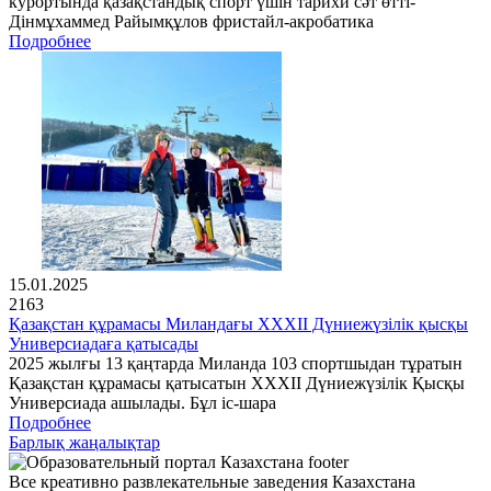
курортында қазақстандық спорт үшін тарихи сәт өтті-
Дінмұхаммед Райымқұлов фристайл-акробатика
Подробнее
15.01.2025
2163
Қазақстан құрамасы Миландағы XXXII Дүниежүзілік қысқы
Универсиадаға қатысады
2025 жылғы 13 қаңтарда Миланда 103 спортшыдан тұратын
Қазақстан құрамасы қатысатын XXXII Дүниежүзілік Қысқы
Универсиада ашылады. Бұл іс-шара
Подробнее
Барлық жаңалықтар
Все креативно развлекательные заведения Казахстана