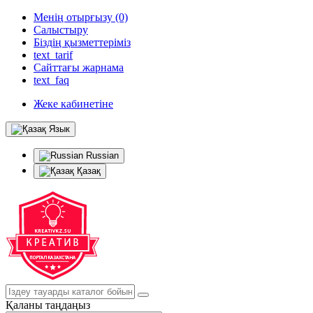
Менің отырғызу (0)
Салыстыру
Біздің қызметтеріміз
text_tarif
Сайттағы жарнама
text_faq
Жеке кабинетіне
Язык
Russian
Қазақ
Қаланы таңдаңыз