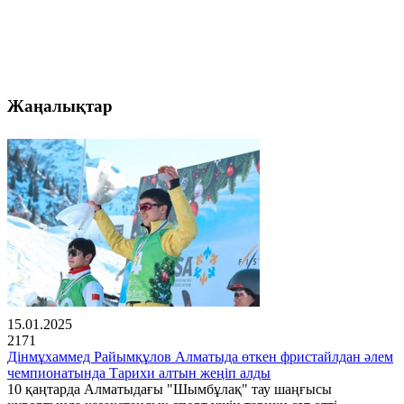
Жаңалықтар
15.01.2025
2171
Дінмұхаммед Райымқұлов Алматыда өткен фристайлдан әлем
чемпионатында Тарихи алтын жеңіп алды
10 қаңтарда Алматыдағы "Шымбұлақ" тау шаңғысы