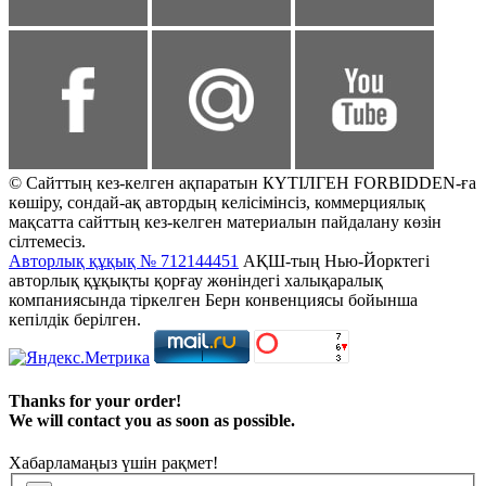
© Сайттың кез-келген ақпаратын КҮТІЛГЕН FORBIDDEN-ға
көшіру, сондай-ақ автордың келісімінсіз, коммерциялық
мақсатта сайттың кез-келген материалын пайдалану көзін
сілтемесіз.
Авторлық құқық № 712144451
АҚШ-тың Нью-Йорктегі
авторлық құқықты қорғау жөніндегі халықаралық
компаниясында тіркелген Берн конвенциясы бойынша
кепілдік берілген.
Thanks for your order!
We will contact you as soon as possible.
Хабарламаңыз үшін рақмет!