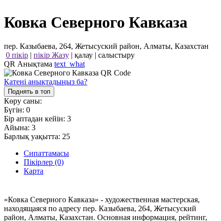
Ковка Северного Кавказа
пер. Казыбаева, 264, Жетысуский район, Алматы, Казахстан
0 пікір
|
пікір Жазу
|
қалау
|
салыстыру
QR Анықтама
text_what
Қатені анықтадыңыз ба?
Поднять в топ
Көру саны:
Бүгін:
0
Бір аптадан кейін:
3
Айына:
3
Барлық уақытта:
25
Сипаттамасы
Пікірлер (0)
Карта
«Ковка Северного Кавказа» - художественная мастерская,
находящаяся по адресу пер. Казыбаева, 264, Жетысуский
район, Алматы, Казахстан. Основная информация, рейтинг,