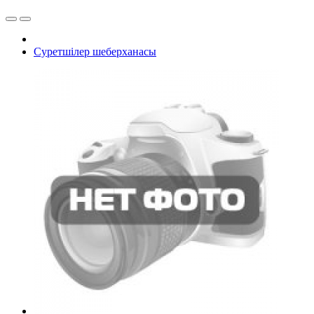
Суретшілер шеберханасы