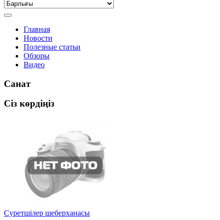
Главная
Новости
Полезные статьи
Обзоры
Видео
Санат
Сіз көрдіңіз
Суретшілер шеберханасы