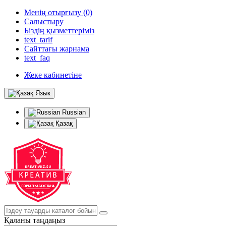
Менің отырғызу (0)
Салыстыру
Біздің қызметтеріміз
text_tarif
Сайттағы жарнама
text_faq
Жеке кабинетіне
Язык
Russian
Қазақ
Қаланы таңдаңыз