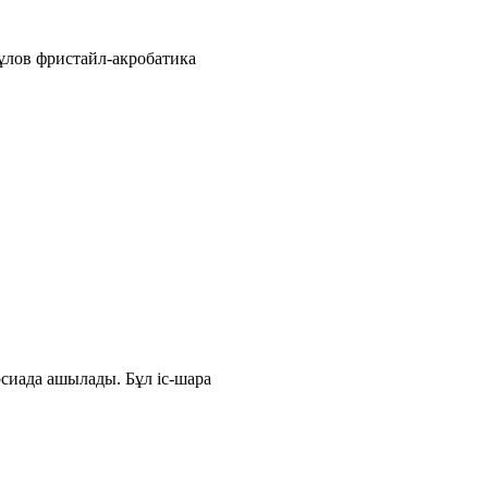
ұлов фристайл-акробатика
сиада ашылады. Бұл іс-шара