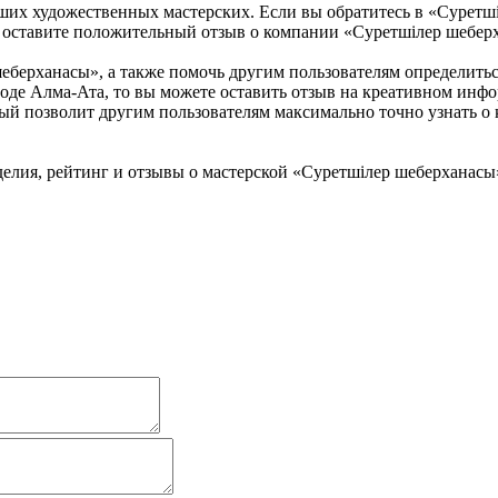
роших художественных мастерских. Если вы обратитесь в «Суретш
вы оставите положительный отзыв о компании «Суретшілер шебе
берханасы», а также помочь другим пользователям определиться 
оде Алма-Ата, то вы можете оставить отзыв на креативном инф
й позволит другим пользователям максимально точно узнать о к
елия, рейтинг и отзывы о мастерской «Суретшілер шеберханас