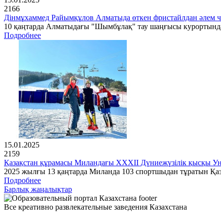
2166
Дінмұхаммед Райымқұлов Алматыда өткен фристайлдан әлем 
10 қаңтарда Алматыдағы "Шымбұлақ" тау шаңғысы курортында 
Подробнее
15.01.2025
2159
Қазақстан құрамасы Миландағы XXXII Дүниежүзілік қысқы Ун
2025 жылғы 13 қаңтарда Миланда 103 спортшыдан тұратын Қа
Подробнее
Барлық жаңалықтар
Все креативно развлекательные заведения Казахстана