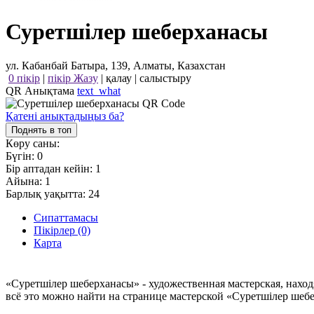
Суретшілер шеберханасы
ул. Кабанбай Батыра, 139, Алматы, Казахстан
0 пікір
|
пікір Жазу
|
қалау
|
салыстыру
QR Анықтама
text_what
Қатені анықтадыңыз ба?
Поднять в топ
Көру саны:
Бүгін:
0
Бір аптадан кейін:
1
Айына:
1
Барлық уақытта:
24
Сипаттамасы
Пікірлер (0)
Карта
«Суретшілер шеберханасы» - художественная мастерская, наход
всё это можно найти на странице мастерской «Суретшілер шебе