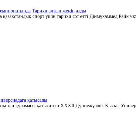
чемпионатында Тарихи алтын жеңіп алды
қазақстандық спорт үшін тарихи сәт өтті-Дінмұхаммед Райымқ
иверсиадаға қатысады
зақстан құрамасы қатысатын XXXII Дүниежүзілік Қысқы Универ