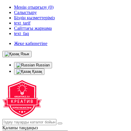
Менің отырғызу (0)
Салыстыру
Біздің қызметтеріміз
text_tarif
Сайттағы жарнама
text_faq
Жеке кабинетіне
Язык
Russian
Қазақ
Қаланы таңдаңыз