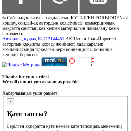
© Сайттың кез-келген ақпаратын КҮТІЛГЕН FORBIDDEN-ға
көшіру, сондай-ақ автордың келісімінсіз, коммерциялық
мақсатта сайттың кез-келген материалын пайдалану көзін
сілтемесіз.
Авторлық құқық № 712144451
АҚШ-тың Нью-Йорктегі
авторлық құқықты қорғау жөніндегі халықаралық
компаниясында тіркелген Берн конвенциясы бойынша
кепілдік берілген.
Thanks for your order!
We will contact you as soon as possible.
Хабарламаңыз үшін рақмет!
×
Қате тапты?
Берілген ақпаратта қате немесе қате тапсаңыз, мекеменің