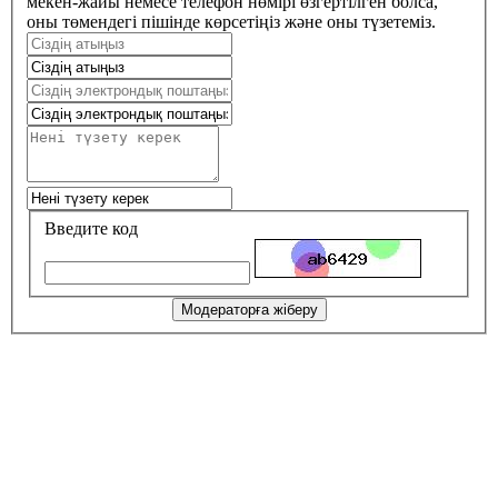
мекен-жайы немесе телефон нөмірі өзгертілген болса,
оны төмендегі пішінде көрсетіңіз және оны түзетеміз.
Введите код
Модераторға жіберу