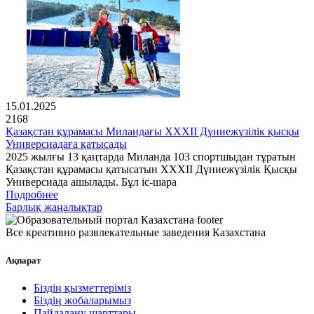
15.01.2025
2168
Қазақстан құрамасы Миландағы XXXII Дүниежүзілік қысқы
Универсиадаға қатысады
2025 жылғы 13 қаңтарда Миланда 103 спортшыдан тұратын
Қазақстан құрамасы қатысатын XXXII Дүниежүзілік Қысқы
Универсиада ашылады. Бұл іс-шара
Подробнее
Барлық жаңалықтар
Все креативно развлекательные заведения Казахстана
Ақпарат
Біздің қызметтеріміз
Біздің жобаларымыз
Пайдалану шарттары