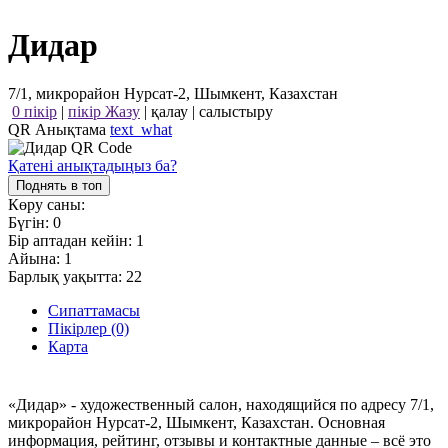
Дидар
7/1, микрорайон Нурсат-2, Шымкент, Казахстан
0 пікір
|
пікір Жазу
|
қалау
|
салыстыру
QR Анықтама
text_what
Қатені анықтадыңыз ба?
Поднять в топ
Көру саны:
Бүгін:
0
Бір аптадан кейін:
1
Айына:
1
Барлық уақытта:
22
Сипаттамасы
Пікірлер (0)
Карта
«Дидар» - художественный салон, находящийся по адресу 7/1,
микрорайон Нурсат-2, Шымкент, Казахстан. Основная
информация, рейтинг, отзывы и контактные данные – всё это