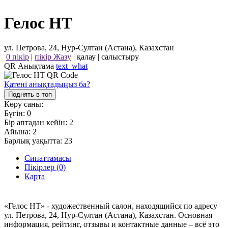
Гелос НТ
ул. Петрова, 24, Нур-Султан (Астана), Казахстан
0 пікір
|
пікір Жазу
|
қалау
|
салыстыру
QR Анықтама
text_what
Қатені анықтадыңыз ба?
Поднять в топ
Көру саны:
Бүгін:
0
Бір аптадан кейін:
2
Айына:
2
Барлық уақытта:
23
Сипаттамасы
Пікірлер (0)
Карта
«Гелос НТ» - художественный салон, находящийся по адресу
ул. Петрова, 24, Нур-Султан (Астана), Казахстан. Основная
информация, рейтинг, отзывы и контактные данные – всё это