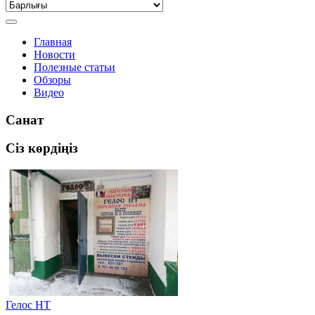
Главная
Новости
Полезные статьи
Обзоры
Видео
Санат
Сіз көрдіңіз
Гелос НТ