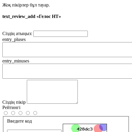
Жоқ пікірлер бұл тауар.
text_review_add «Гелос НТ»
Сіздің атыңыз:
entry_pluses
entry_minuses
Сіздің пікір
Рейтингі
Введите код