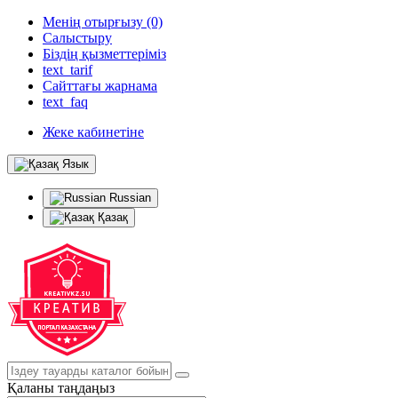
Менің отырғызу (0)
Салыстыру
Біздің қызметтеріміз
text_tarif
Сайттағы жарнама
text_faq
Жеке кабинетіне
Язык
Russian
Қазақ
Қаланы таңдаңыз