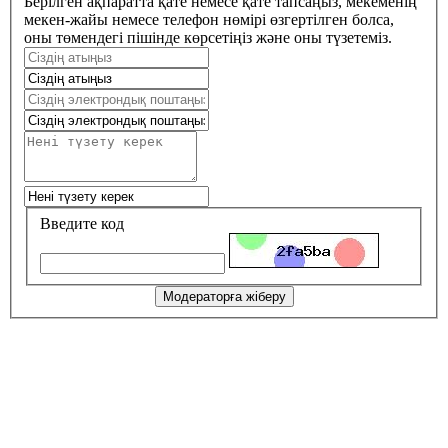
Берілген ақпаратта қате немесе қате тапсаңыз, мекеменің
мекен-жайы немесе телефон нөмірі өзгертілген болса,
оны төмендегі пішінде көрсетіңіз және оны түзетеміз.
Введите код
Модераторға жіберу