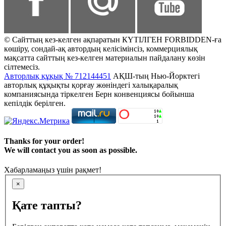
© Сайттың кез-келген ақпаратын КҮТІЛГЕН FORBIDDEN-ға
көшіру, сондай-ақ автордың келісімінсіз, коммерциялық
мақсатта сайттың кез-келген материалын пайдалану көзін
сілтемесіз.
Авторлық құқық № 712144451
АҚШ-тың Нью-Йорктегі
авторлық құқықты қорғау жөніндегі халықаралық
компаниясында тіркелген Берн конвенциясы бойынша
кепілдік берілген.
Thanks for your order!
We will contact you as soon as possible.
Хабарламаңыз үшін рақмет!
×
Қате тапты?