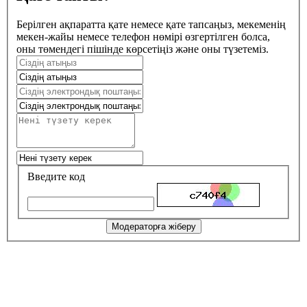
Берілген ақпаратта қате немесе қате тапсаңыз, мекеменің
мекен-жайы немесе телефон нөмірі өзгертілген болса,
оны төмендегі пішінде көрсетіңіз және оны түзетеміз.
Введите код
Модераторға жіберу