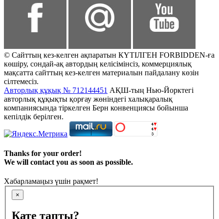
© Сайттың кез-келген ақпаратын КҮТІЛГЕН FORBIDDEN-ға
көшіру, сондай-ақ автордың келісімінсіз, коммерциялық
мақсатта сайттың кез-келген материалын пайдалану көзін
сілтемесіз.
Авторлық құқық № 712144451
АҚШ-тың Нью-Йорктегі
авторлық құқықты қорғау жөніндегі халықаралық
компаниясында тіркелген Берн конвенциясы бойынша
кепілдік берілген.
Thanks for your order!
We will contact you as soon as possible.
Хабарламаңыз үшін рақмет!
×
Қате тапты?