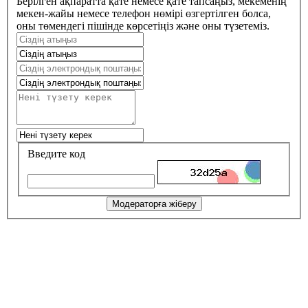
Берілген ақпаратта қате немесе қате тапсаңыз, мекеменің
мекен-жайы немесе телефон нөмірі өзгертілген болса,
оны төмендегі пішінде көрсетіңіз және оны түзетеміз.
Введите код
Модераторға жіберу