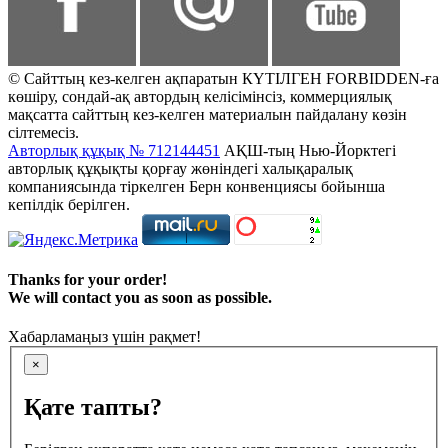
© Сайттың кез-келген ақпаратын КҮТІЛГЕН FORBIDDEN-ға
көшіру, сондай-ақ автордың келісімінсіз, коммерциялық
мақсатта сайттың кез-келген материалын пайдалану көзін
сілтемесіз.
Авторлық құқық № 712144451
АҚШ-тың Нью-Йорктегі
авторлық құқықты қорғау жөніндегі халықаралық
компаниясында тіркелген Берн конвенциясы бойынша
кепілдік берілген.
Thanks for your order!
We will contact you as soon as possible.
Хабарламаңыз үшін рақмет!
×
Қате тапты?