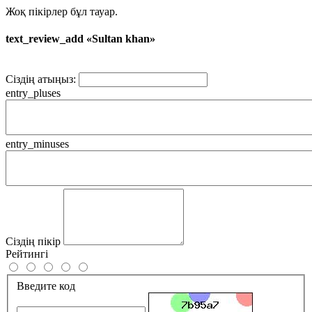
Жоқ пікірлер бұл тауар.
text_review_add «Sultan khan»
Сіздің атыңыз:
entry_pluses
entry_minuses
Сіздің пікір
Рейтингі
Введите код