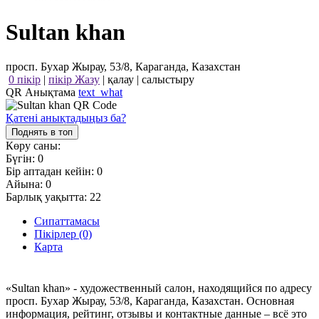
Sultan khan
просп. Бухар Жырау, 53/8, Караганда, Казахстан
0 пікір
|
пікір Жазу
|
қалау
|
салыстыру
QR Анықтама
text_what
Қатені анықтадыңыз ба?
Поднять в топ
Көру саны:
Бүгін:
0
Бір аптадан кейін:
0
Айына:
0
Барлық уақытта:
22
Сипаттамасы
Пікірлер (0)
Карта
«Sultan khan» - художественный салон, находящийся по адресу
просп. Бухар Жырау, 53/8, Караганда, Казахстан. Основная
информация, рейтинг, отзывы и контактные данные – всё это