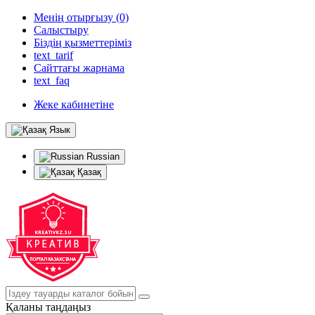
Менің отырғызу (0)
Салыстыру
Біздің қызметтеріміз
text_tarif
Сайттағы жарнама
text_faq
Жеке кабинетіне
Язык
Russian
Қазақ
Қаланы таңдаңыз