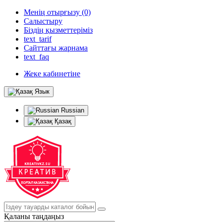
Менің отырғызу (0)
Салыстыру
Біздің қызметтеріміз
text_tarif
Сайттағы жарнама
text_faq
Жеке кабинетіне
Язык
Russian
Қазақ
Қаланы таңдаңыз