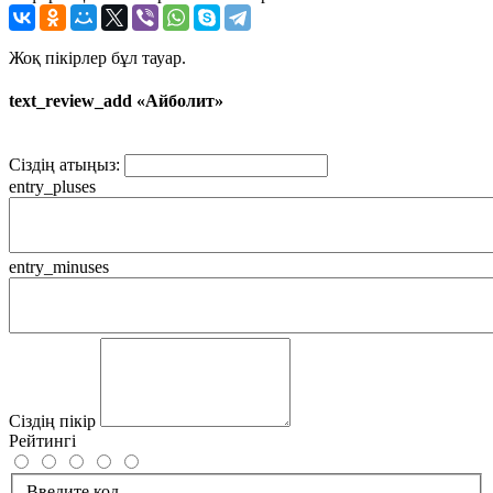
Жоқ пікірлер бұл тауар.
text_review_add «Айболит»
Сіздің атыңыз:
entry_pluses
entry_minuses
Сіздің пікір
Рейтингі
Введите код