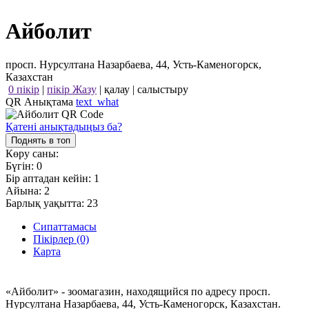
Айболит
просп. Нурсултана Назарбаева, 44, Усть-Каменогорск,
Казахстан
0 пікір
|
пікір Жазу
|
қалау
|
салыстыру
QR Анықтама
text_what
Қатені анықтадыңыз ба?
Поднять в топ
Көру саны:
Бүгін:
0
Бір аптадан кейін:
1
Айына:
2
Барлық уақытта:
23
Сипаттамасы
Пікірлер (0)
Карта
«Айболит» - зоомагазин, находящийся по адресу просп.
Нурсултана Назарбаева, 44, Усть-Каменогорск, Казахстан.