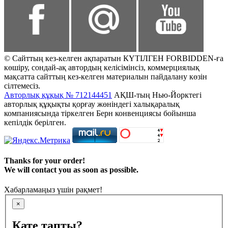
© Сайттың кез-келген ақпаратын КҮТІЛГЕН FORBIDDEN-ға
көшіру, сондай-ақ автордың келісімінсіз, коммерциялық
мақсатта сайттың кез-келген материалын пайдалану көзін
сілтемесіз.
Авторлық құқық № 712144451
АҚШ-тың Нью-Йорктегі
авторлық құқықты қорғау жөніндегі халықаралық
компаниясында тіркелген Берн конвенциясы бойынша
кепілдік берілген.
Thanks for your order!
We will contact you as soon as possible.
Хабарламаңыз үшін рақмет!
×
Қате тапты?