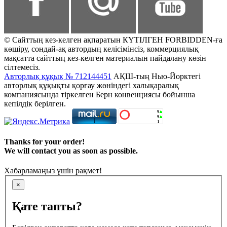
© Сайттың кез-келген ақпаратын КҮТІЛГЕН FORBIDDEN-ға
көшіру, сондай-ақ автордың келісімінсіз, коммерциялық
мақсатта сайттың кез-келген материалын пайдалану көзін
сілтемесіз.
Авторлық құқық № 712144451
АҚШ-тың Нью-Йорктегі
авторлық құқықты қорғау жөніндегі халықаралық
компаниясында тіркелген Берн конвенциясы бойынша
кепілдік берілген.
Thanks for your order!
We will contact you as soon as possible.
Хабарламаңыз үшін рақмет!
×
Қате тапты?