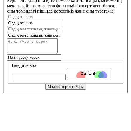
Берілген ақпаратта қате немесе қате тапсаңыз, мекеменің
мекен-жайы немесе телефон нөмірі өзгертілген болса,
оны төмендегі пішінде көрсетіңіз және оны түзетеміз.
Введите код
Модераторға жіберу