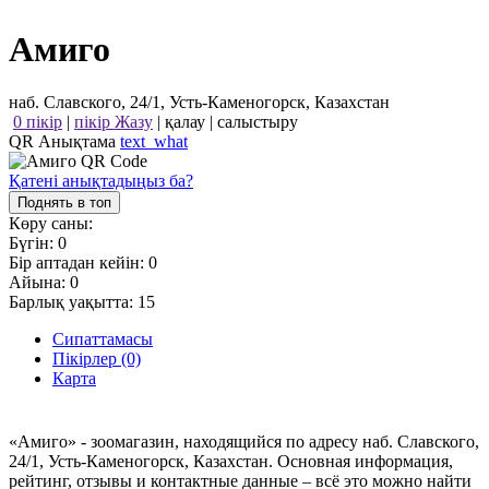
Амиго
наб. Славского, 24/1, Усть-Каменогорск, Казахстан
0 пікір
|
пікір Жазу
|
қалау
|
салыстыру
QR Анықтама
text_what
Қатені анықтадыңыз ба?
Поднять в топ
Көру саны:
Бүгін:
0
Бір аптадан кейін:
0
Айына:
0
Барлық уақытта:
15
Сипаттамасы
Пікірлер (0)
Карта
«Амиго» - зоомагазин, находящийся по адресу наб. Славского,
24/1, Усть-Каменогорск, Казахстан. Основная информация,
рейтинг, отзывы и контактные данные – всё это можно найти