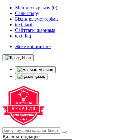
Менің отырғызу (0)
Салыстыру
Біздің қызметтеріміз
text_tarif
Сайттағы жарнама
text_faq
Жеке кабинетіне
Язык
Russian
Қазақ
Қаланы таңдаңыз