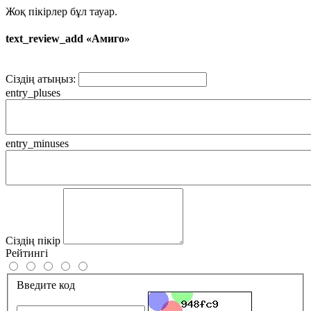
Жоқ пікірлер бұл тауар.
text_review_add «Амиго»
Сіздің атыңыз:
entry_pluses
entry_minuses
Сіздің пікір
Рейтингі
Введите код