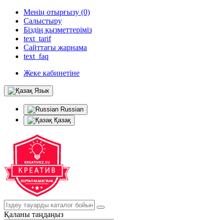
Менің отырғызу (0)
Салыстыру
Біздің қызметтеріміз
text_tarif
Сайттағы жарнама
text_faq
Жеке кабинетіне
Язык
Russian
Қазақ
Қаланы таңдаңыз