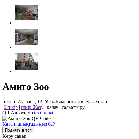
Амиго Зоо
просп. Ауэзова, 13, Усть-Каменогорск, Казахстан
0 пікір
|
пікір Жазу
|
қалау
|
салыстыру
QR Анықтама
text_what
Қатені анықтадыңыз ба?
Поднять в топ
Көру саны: