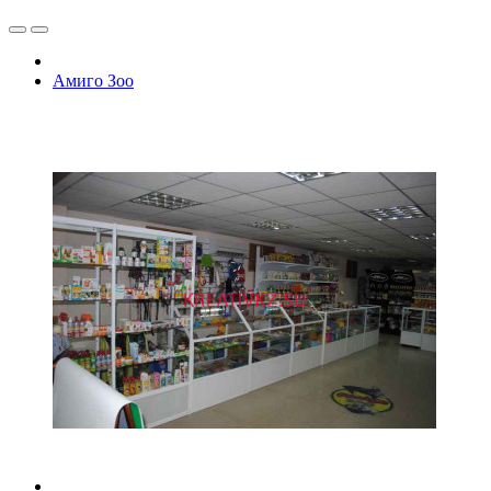
Амиго Зоо