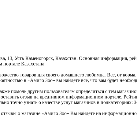
ова, 13, Усть-Каменогорск, Казахстан. Основная информация, ре
 портале Казахстана.
ножество товаров для своего домашнего любимца. Все, от корма,
роятностью в «Амиго Зоо» вы найдете все, что вам будет необхо
также помочь другим пользователям определиться с тем магазином
оставить отзыв на креативном информационном портале. Рейтин
но точно узнать о качестве услуг магазинов в подкатегориях: З
отзывы о магазине «Амиго Зоо» Вы найдете на информационном