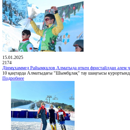
15.01.2025
2174
Дінмұхаммед Райымқұлов Алматыда өткен фристайлдан әлем 
10 қаңтарда Алматыдағы "Шымбұлақ" тау шаңғысы курортында 
Подробнее