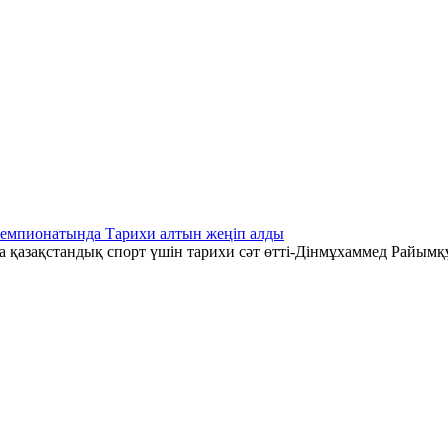
чемпионатында Тарихи алтын жеңіп алды
қазақстандық спорт үшін тарихи сәт өтті-Дінмұхаммед Райымқ