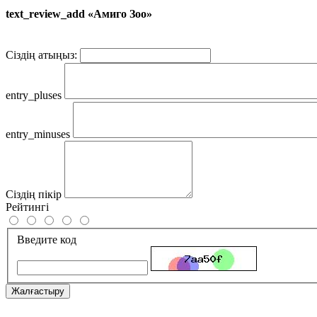
text_review_add «Амиго Зоо»
Сіздің атыңыз:
entry_pluses
entry_minuses
Сіздің пікір
Рейтингі
Введите код
Жалғастыру