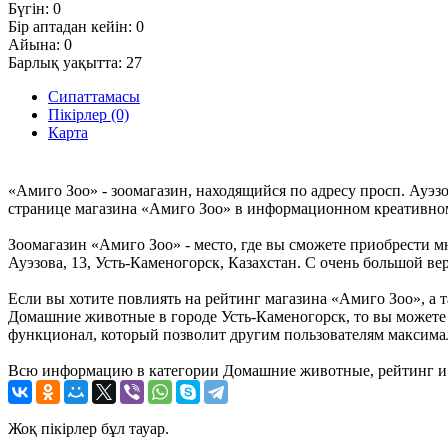
Бүгін:
0
Бір аптадан кейін:
0
Айына:
0
Барлық уақытта:
27
Сипаттамасы
Пікірлер (0)
Карта
«Амиго Зоо» - зоомагазин, находящийся по адресу просп. Ауэз
странице магазина «Амиго Зоо» в информационном креативном
Зоомагазин «Амиго Зоо» - место, где вы сможете приобрести м
Ауэзова, 13, Усть-Каменогорск, Казахстан. С очень большой ве
Если вы хотите повлиять на рейтинг магазина «Амиго Зоо», а 
Домашние животные в городе Усть-Каменогорск, то вы можете 
функционал, который позволит другим пользователям максималь
Всю информацию в категории Домашние животные, рейтинг и 
Жоқ пікірлер бұл тауар.