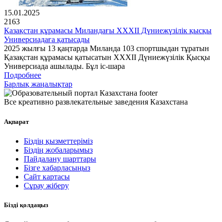
15.01.2025
2163
Қазақстан құрамасы Миландағы XXXII Дүниежүзілік қысқы
Универсиадаға қатысады
2025 жылғы 13 қаңтарда Миланда 103 спортшыдан тұратын
Қазақстан құрамасы қатысатын XXXII Дүниежүзілік Қысқы
Универсиада ашылады. Бұл іс-шара
Подробнее
Барлық жаңалықтар
Все креативно развлекательные заведения Казахстана
Ақпарат
Біздің қызметтеріміз
Біздің жобаларымыз
Пайдалану шарттары
Бізге хабарласыңыз
Сайт картасы
Сұрау жіберу
Бізді қолдаңыз