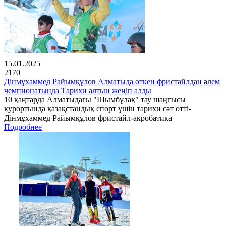
15.01.2025
2170
Дінмұхаммед Райымқұлов Алматыда өткен фристайлдан әлем
чемпионатында Тарихи алтын жеңіп алды
10 қаңтарда Алматыдағы "Шымбұлақ" тау шаңғысы
курортында қазақстандық спорт үшін тарихи сәт өтті-
Дінмұхаммед Райымқұлов фристайл-акробатика
Подробнее