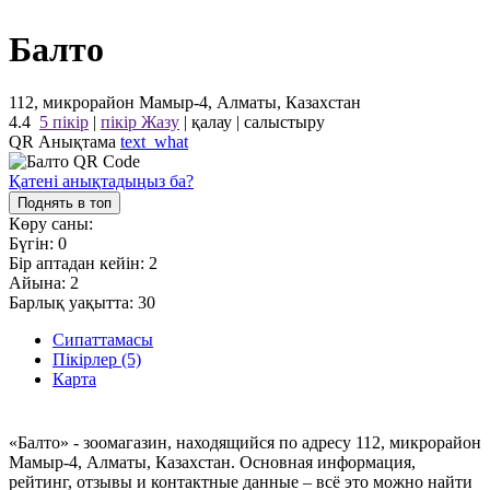
Балто
112, микрорайон Мамыр-4, Алматы, Казахстан
4.4
5 пікір
|
пікір Жазу
|
қалау
|
салыстыру
QR Анықтама
text_what
Қатені анықтадыңыз ба?
Поднять в топ
Көру саны:
Бүгін:
0
Бір аптадан кейін:
2
Айына:
2
Барлық уақытта:
30
Сипаттамасы
Пікірлер (5)
Карта
«Балто» - зоомагазин, находящийся по адресу 112, микрорайон
Мамыр-4, Алматы, Казахстан. Основная информация,
рейтинг, отзывы и контактные данные – всё это можно найти