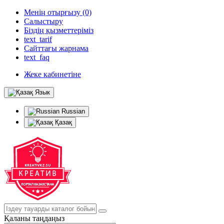
Менің отырғызу (0)
Салыстыру
Біздің қызметтеріміз
text_tarif
Сайттағы жарнама
text_faq
Жеке кабинетіне
Язык
Russian
Қазақ
Қаланы таңдаңыз