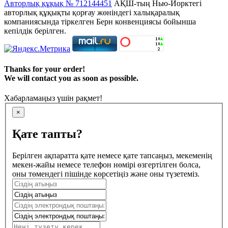
Авторлық құқық № 712144451
АҚШ-тың Нью-Йорктегі
авторлық құқықты қорғау жөніндегі халықаралық
компаниясында тіркелген Берн конвенциясы бойынша
кепілдік берілген.
Thanks for your order!
We will contact you as soon as possible.
Хабарламаңыз үшін рақмет!
×
Қате тапты?
Берілген ақпаратта қате немесе қате тапсаңыз, мекеменің
мекен-жайы немесе телефон нөмірі өзгертілген болса,
оны төмендегі пішінде көрсетіңіз және оны түзетеміз.