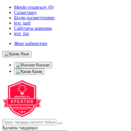
Менің отырғызу (0)
Салыстыру
Біздің қызметтеріміз
text_tarif
Сайттағы жарнама
text_faq
Жеке кабинетіне
Язык
Russian
Қазақ
Қаланы таңдаңыз