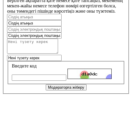
Берілген ақпаратта қате немесе қате тапсаңыз, мекеменің
мекен-жайы немесе телефон нөмірі өзгертілген болса,
оны төмендегі пішінде көрсетіңіз және оны түзетеміз.
Введите код
Модераторға жіберу