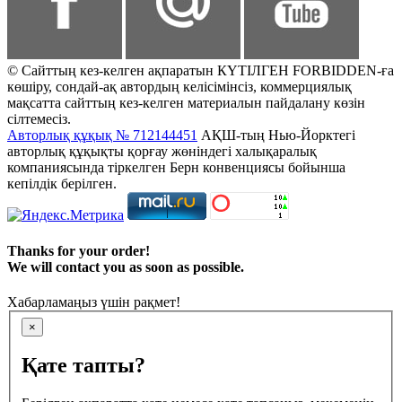
© Сайттың кез-келген ақпаратын КҮТІЛГЕН FORBIDDEN-ға
көшіру, сондай-ақ автордың келісімінсіз, коммерциялық
мақсатта сайттың кез-келген материалын пайдалану көзін
сілтемесіз.
Авторлық құқық № 712144451
АҚШ-тың Нью-Йорктегі
авторлық құқықты қорғау жөніндегі халықаралық
компаниясында тіркелген Берн конвенциясы бойынша
кепілдік берілген.
Thanks for your order!
We will contact you as soon as possible.
Хабарламаңыз үшін рақмет!
×
Қате тапты?