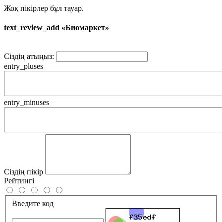
Жоқ пікірлер бұл тауар.
text_review_add «Биомаркет»
Сіздің атыңыз:
entry_pluses
entry_minuses
Сіздің пікір
Рейтингі
Введите код