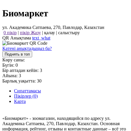
Биомаркет
ул. Академика Сатпаева, 270, Павлодар, Казахстан
0 пікір
|
пікір Жазу
|
қалау
|
салыстыру
QR Анықтама
text_what
Қатені анықтадыңыз ба?
Поднять в топ
Көру саны:
Бүгін:
0
Бір аптадан кейін:
3
Айына:
3
Барлық уақытта:
30
Сипаттамасы
Пікірлер (0)
Карта
«Биомаркет» - зоомагазин, находящийся по адресу ул.
Академика Сатпаева, 270, Павлодар, Казахстан. Основная
информация, рейтинг, отзывы и контактные данные – всё это