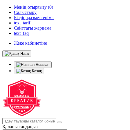
Менің отырғызу (0)
Салыстыру
Біздің қызметтеріміз
text_tarif
Сайттағы жарнама
text_faq
Жеке кабинетіне
Язык
Russian
Қазақ
Қаланы таңдаңыз