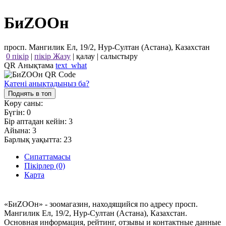
БиZOOн
просп. Мангилик Ел, 19/2, Нур-Султан (Астана), Казахстан
0 пікір
|
пікір Жазу
|
қалау
|
салыстыру
QR Анықтама
text_what
Қатені анықтадыңыз ба?
Поднять в топ
Көру саны:
Бүгін:
0
Бір аптадан кейін:
3
Айына:
3
Барлық уақытта:
23
Сипаттамасы
Пікірлер (0)
Карта
«БиZOOн» - зоомагазин, находящийся по адресу просп.
Мангилик Ел, 19/2, Нур-Султан (Астана), Казахстан.
Основная информация, рейтинг, отзывы и контактные данные