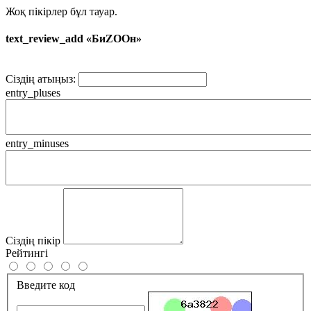
Жоқ пікірлер бұл тауар.
text_review_add «БиZOOн»
Сіздің атыңыз:
entry_pluses
entry_minuses
Сіздің пікір
Рейтингі
Введите код