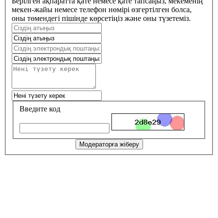
Берілген ақпаратта қате немесе қате тапсаңыз, мекеменің
мекен-жайы немесе телефон нөмірі өзгертілген болса,
оны төмендегі пішінде көрсетіңіз және оны түзетеміз.
Введите код
Модераторға жіберу