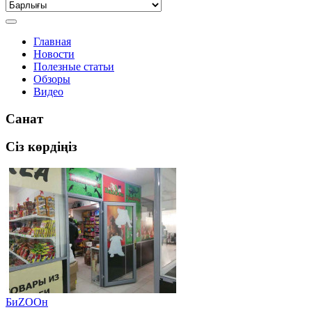
Главная
Новости
Полезные статьи
Обзоры
Видео
Санат
Сіз көрдіңіз
БиZOOн