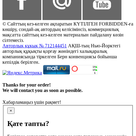
© Сайттың кез-келген ақпаратын КҮТІЛГЕН FORBIDDEN-ға
көшіру, сондай-ақ автордың келісімінсіз, коммерциялық
мақсатта сайттың кез-келген материалын пайдалану көзін
сілтемесіз.
Авторлық құқық № 712144451
АҚШ-тың Нью-Йорктегі
авторлық құқықты қорғау жөніндегі халықаралық
компаниясында тіркелген Берн конвенциясы бойынша
кепілдік берілген.
Thanks for your order!
We will contact you as soon as possible.
Хабарламаңыз үшін рақмет!
×
Қате тапты?