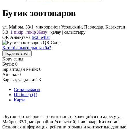
Бутик зоотоваров
ул. Майры, 33/1, микрорайон Усольский, Павлодар, Казахстан
5.0
1 пікір
|
пікір Жазу
|
қалау
|
салыстыру
QR Анықтама
text_what
Қатені анықтадыңыз ба?
Поднять в топ
Көру саны:
Бүгін:
0
Бір аптадан кейін:
0
Айына:
0
Барлық уақытта:
23
Сипаттамасы
Пікірлер (1)
Карта
«Бутик зоотоваров» - зоомагазин, находящийся по адресу ул.
Майры, 33/1, микрорайон Усольский, Павлодар, Казахстан.
Основная информация, рейтинг, отзывы и контактные данные