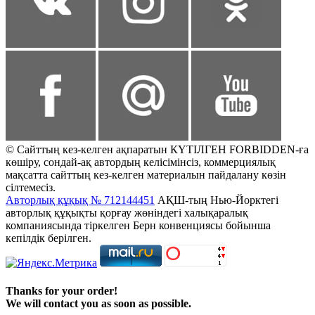
© Сайттың кез-келген ақпаратын КҮТІЛГЕН FORBIDDEN-ға
көшіру, сондай-ақ автордың келісімінсіз, коммерциялық
мақсатта сайттың кез-келген материалын пайдалану көзін
сілтемесіз.
Авторлық құқық № 712144451
АҚШ-тың Нью-Йорктегі
авторлық құқықты қорғау жөніндегі халықаралық
компаниясында тіркелген Берн конвенциясы бойынша
кепілдік берілген.
Thanks for your order!
We will contact you as soon as possible.