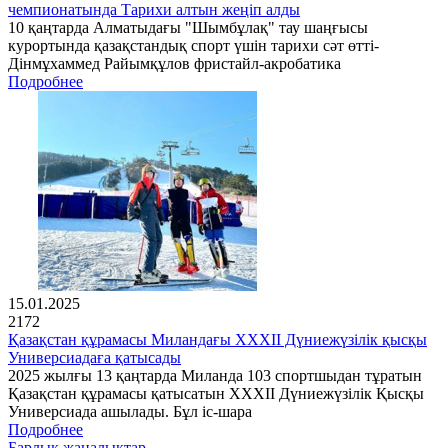
чемпионатында Тарихи алтын жеңіп алды
10 қаңтарда Алматыдағы "Шымбұлақ" тау шаңғысы
курортында қазақстандық спорт үшін тарихи сәт өтті-
Дінмұхаммед Райымқұлов фристайл-акробатика
Подробнее
15.01.2025
2172
Қазақстан құрамасы Миландағы XXXII Дүниежүзілік қысқы
Универсиадаға қатысады
2025 жылғы 13 қаңтарда Миланда 103 спортшыдан тұратын
Қазақстан құрамасы қатысатын XXXII Дүниежүзілік Қысқы
Универсиада ашылады. Бұл іс-шара
Подробнее
Барлық жаңалықтар