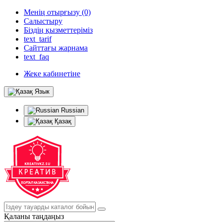
Менің отырғызу (0)
Салыстыру
Біздің қызметтеріміз
text_tarif
Сайттағы жарнама
text_faq
Жеке кабинетіне
Язык
Russian
Қазақ
Қаланы таңдаңыз