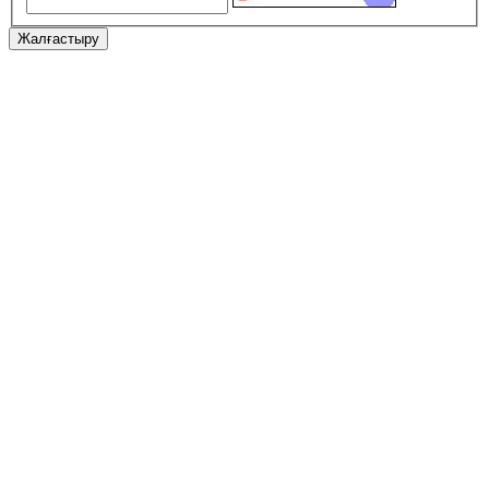
Жалғастыру