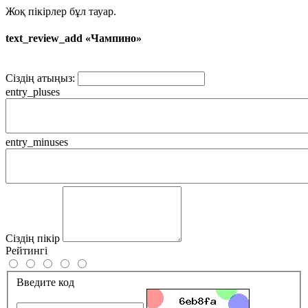
Жоқ пікірлер бұл тауар.
text_review_add «Чампино»
Сіздің атыңыз:
entry_pluses
entry_minuses
Сіздің пікір
Рейтингі
Введите код