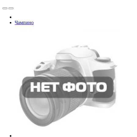
Чампино