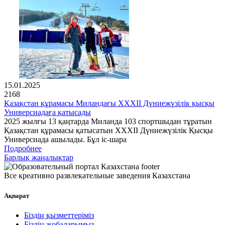
15.01.2025
2168
Қазақстан құрамасы Миландағы XXXII Дүниежүзілік қысқы
Универсиадаға қатысады
2025 жылғы 13 қаңтарда Миланда 103 спортшыдан тұратын
Қазақстан құрамасы қатысатын XXXII Дүниежүзілік Қысқы
Универсиада ашылады. Бұл іс-шара
Подробнее
Барлық жаңалықтар
Все креативно развлекательные заведения Казахстана
Ақпарат
Біздің қызметтеріміз
Біздің жобаларымыз