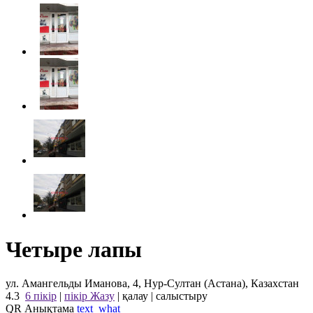
Четыре лапы
ул. Амангельды Иманова, 4, Нур-Султан (Астана), Казахстан
4.3
6 пікір
|
пікір Жазу
|
қалау
|
салыстыру
QR Анықтама
text_what