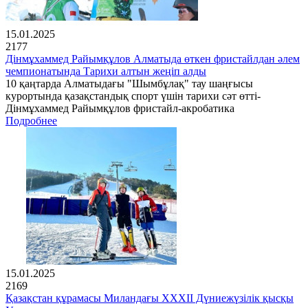
15.01.2025
2177
Дінмұхаммед Райымқұлов Алматыда өткен фристайлдан әлем
чемпионатында Тарихи алтын жеңіп алды
10 қаңтарда Алматыдағы "Шымбұлақ" тау шаңғысы
курортында қазақстандық спорт үшін тарихи сәт өтті-
Дінмұхаммед Райымқұлов фристайл-акробатика
Подробнее
15.01.2025
2169
Қазақстан құрамасы Миландағы XXXII Дүниежүзілік қысқы