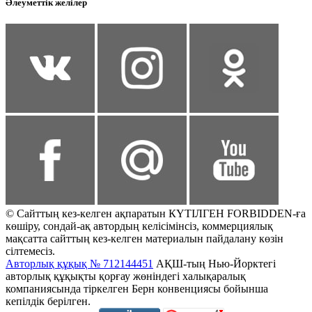
Әлеуметтік желілер
© Сайттың кез-келген ақпаратын КҮТІЛГЕН FORBIDDEN-ға
көшіру, сондай-ақ автордың келісімінсіз, коммерциялық
мақсатта сайттың кез-келген материалын пайдалану көзін
сілтемесіз.
Авторлық құқық № 712144451
АҚШ-тың Нью-Йорктегі
авторлық құқықты қорғау жөніндегі халықаралық
компаниясында тіркелген Берн конвенциясы бойынша
кепілдік берілген.