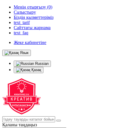
Менің отырғызу (0)
Салыстыру
Біздің қызметтеріміз
text_tarif
Сайттағы жарнама
text_faq
Жеке кабинетіне
Язык
Russian
Қазақ
Қаланы таңдаңыз