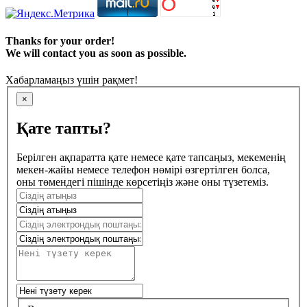
Thanks for your order!
We will contact you as soon as possible.
Хабарламаңыз үшін рақмет!
×
Қате тапты?
Берілген ақпаратта қате немесе қате тапсаңыз, мекеменің
мекен-жайы немесе телефон нөмірі өзгертілген болса,
оны төмендегі пішінде көрсетіңіз және оны түзетеміз.