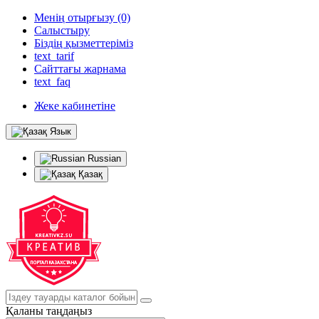
Менің отырғызу (0)
Салыстыру
Біздің қызметтеріміз
text_tarif
Сайттағы жарнама
text_faq
Жеке кабинетіне
Язык
Russian
Қазақ
Қаланы таңдаңыз