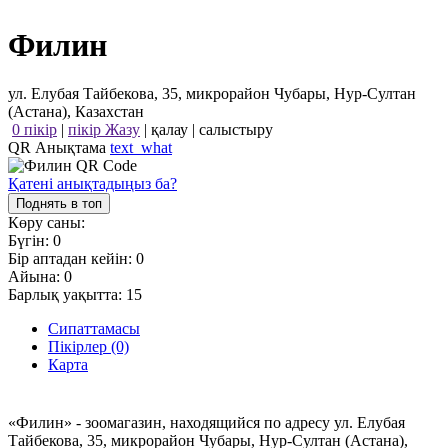
Филин
ул. Елубая Тайбекова, 35, микрорайон Чубары, Нур-Султан
(Астана), Казахстан
0 пікір
|
пікір Жазу
|
қалау
|
салыстыру
QR Анықтама
text_what
Қатені анықтадыңыз ба?
Поднять в топ
Көру саны:
Бүгін:
0
Бір аптадан кейін:
0
Айына:
0
Барлық уақытта:
15
Сипаттамасы
Пікірлер (0)
Карта
«Филин» - зоомагазин, находящийся по адресу ул. Елубая
Тайбекова, 35, микрорайон Чубары, Нур-Султан (Астана),