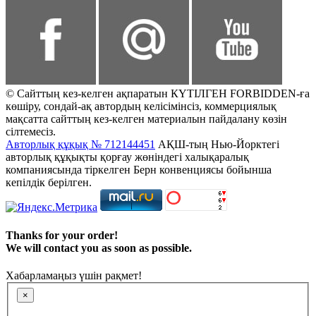
© Сайттың кез-келген ақпаратын КҮТІЛГЕН FORBIDDEN-ға
көшіру, сондай-ақ автордың келісімінсіз, коммерциялық
мақсатта сайттың кез-келген материалын пайдалану көзін
сілтемесіз.
Авторлық құқық № 712144451
АҚШ-тың Нью-Йорктегі
авторлық құқықты қорғау жөніндегі халықаралық
компаниясында тіркелген Берн конвенциясы бойынша
кепілдік берілген.
Thanks for your order!
We will contact you as soon as possible.
Хабарламаңыз үшін рақмет!
×