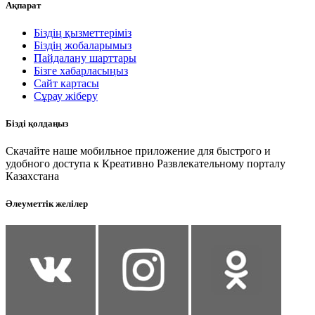
Ақпарат
Біздің қызметтеріміз
Біздің жобаларымыз
Пайдалану шарттары
Бізге хабарласыңыз
Сайт картасы
Сұрау жіберу
Бізді қолдаңыз
Скачайте наше мобильное приложение для быстрого и
удобного доступа к Креативно Развлекательному порталу
Казахстана
Әлеуметтік желілер