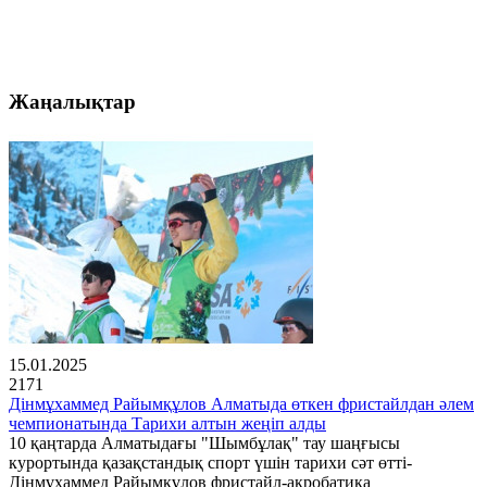
Жаңалықтар
15.01.2025
2171
Дінмұхаммед Райымқұлов Алматыда өткен фристайлдан әлем
чемпионатында Тарихи алтын жеңіп алды
10 қаңтарда Алматыдағы "Шымбұлақ" тау шаңғысы
курортында қазақстандық спорт үшін тарихи сәт өтті-
Дінмұхаммед Райымқұлов фристайл-акробатика