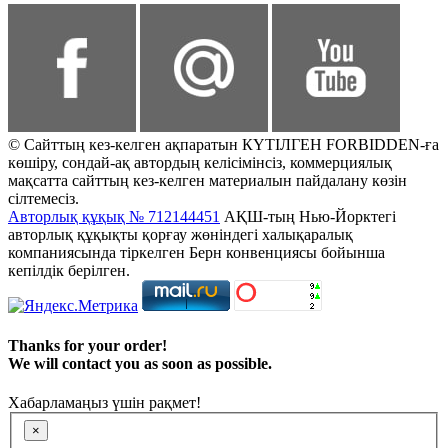
© Сайттың кез-келген ақпаратын КҮТІЛГЕН FORBIDDEN-ға
көшіру, сондай-ақ автордың келісімінсіз, коммерциялық
мақсатта сайттың кез-келген материалын пайдалану көзін
сілтемесіз.
Авторлық құқық № 712144451
АҚШ-тың Нью-Йорктегі
авторлық құқықты қорғау жөніндегі халықаралық
компаниясында тіркелген Берн конвенциясы бойынша
кепілдік берілген.
Thanks for your order!
We will contact you as soon as possible.
Хабарламаңыз үшін рақмет!
×