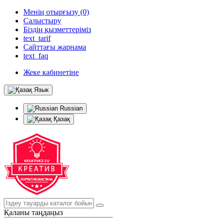
Менің отырғызу (0)
Салыстыру
Біздің қызметтеріміз
text_tarif
Сайттағы жарнама
text_faq
Жеке кабинетіне
Язык
Russian
Қазақ
Қаланы таңдаңыз