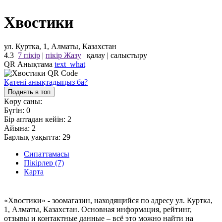
Хвостики
ул. Куртка, 1, Алматы, Казахстан
4.3
7 пікір
|
пікір Жазу
|
қалау
|
салыстыру
QR Анықтама
text_what
Қатені анықтадыңыз ба?
Поднять в топ
Көру саны:
Бүгін:
0
Бір аптадан кейін:
2
Айына:
2
Барлық уақытта:
29
Сипаттамасы
Пікірлер (7)
Карта
«Хвостики» - зоомагазин, находящийся по адресу ул. Куртка,
1, Алматы, Казахстан. Основная информация, рейтинг,
отзывы и контактные данные – всё это можно найти на