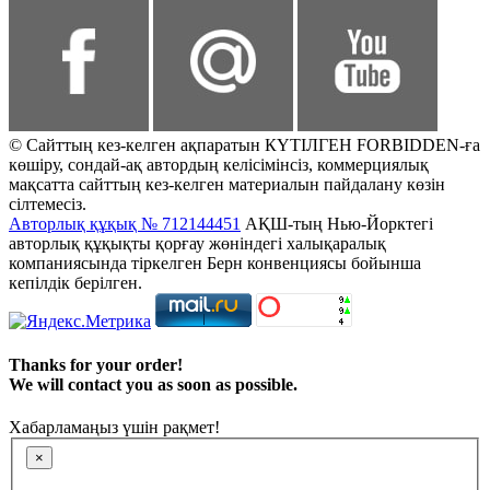
© Сайттың кез-келген ақпаратын КҮТІЛГЕН FORBIDDEN-ға
көшіру, сондай-ақ автордың келісімінсіз, коммерциялық
мақсатта сайттың кез-келген материалын пайдалану көзін
сілтемесіз.
Авторлық құқық № 712144451
АҚШ-тың Нью-Йорктегі
авторлық құқықты қорғау жөніндегі халықаралық
компаниясында тіркелген Берн конвенциясы бойынша
кепілдік берілген.
Thanks for your order!
We will contact you as soon as possible.
Хабарламаңыз үшін рақмет!
×