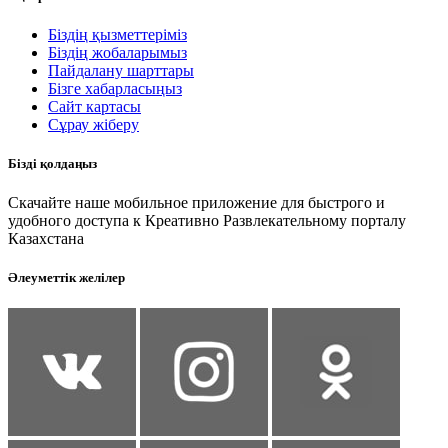
Біздің қызметтеріміз
Біздің жобаларымыз
Пайдалану шарттары
Бізге хабарласыңыз
Сайт картасы
Сұрау жіберу
Бізді қолдаңыз
Скачайте наше мобильное приложение для быстрого и
удобного доступа к Креативно Развлекательному порталу
Казахстана
Әлеуметтік желілер