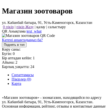
Магазин зоотоваров
ул. Кабанбай батыра, 91, Усть-Каменогорск, Казахстан
0 пікір
|
пікір Жазу
|
қалау
|
салыстыру
QR Анықтама
text_what
Қатені анықтадыңыз ба?
Поднять в топ
Көру саны:
Бүгін:
0
Бір аптадан кейін:
1
Айына:
2
Барлық уақытта:
24
Сипаттамасы
Пікірлер (0)
Карта
«Магазин зоотоваров» - зоомагазин, находящийся по адресу
ул. Кабанбай батыра, 91, Усть-Каменогорск, Казахстан.
Основная информация, рейтинг, отзывы и контактные данные