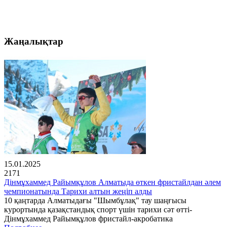
Жаңалықтар
15.01.2025
2171
Дінмұхаммед Райымқұлов Алматыда өткен фристайлдан әлем
чемпионатында Тарихи алтын жеңіп алды
10 қаңтарда Алматыдағы "Шымбұлақ" тау шаңғысы
курортында қазақстандық спорт үшін тарихи сәт өтті-
Дінмұхаммед Райымқұлов фристайл-акробатика