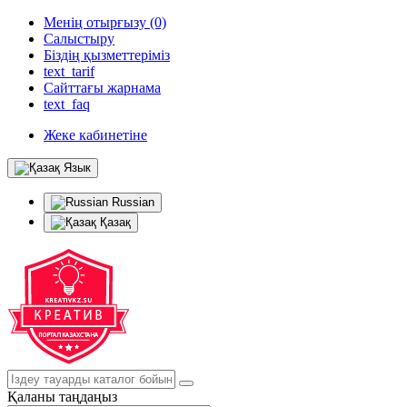
Менің отырғызу (0)
Салыстыру
Біздің қызметтеріміз
text_tarif
Сайттағы жарнама
text_faq
Жеке кабинетіне
Язык
Russian
Қазақ
Қаланы таңдаңыз