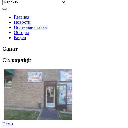
Главная
Новости
Полезные статьи
Обзоры
Видео
Санат
Сіз көрдіңіз
Немо