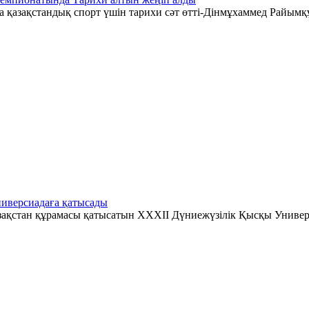
қазақстандық спорт үшін тарихи сәт өтті-Дінмұхаммед Райымқ
иверсиадаға қатысады
зақстан құрамасы қатысатын XXXII Дүниежүзілік Қысқы Универ