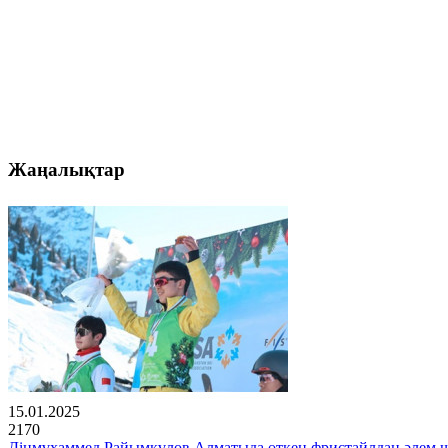
Жаңалықтар
15.01.2025
2170
Дінмұхаммед Райымқұлов Алматыда өткен фристайлдан әлем 