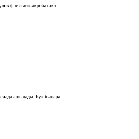
ұлов фристайл-акробатика
сиада ашылады. Бұл іс-шара