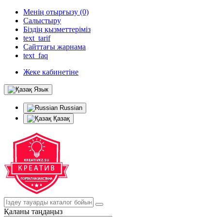
Менің отырғызу (0)
Салыстыру
Біздің қызметтеріміз
text_tarif
Сайттағы жарнама
text_faq
Жеке кабинетіне
Язык
Russian
Қазақ
Қаланы таңдаңыз