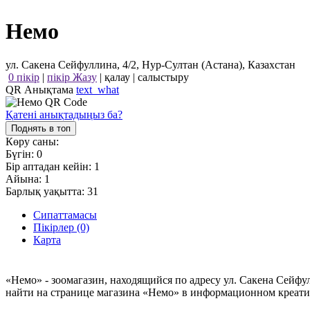
Немо
ул. Сакена Сейфуллина, 4/2, Нур-Султан (Астана), Казахстан
0 пікір
|
пікір Жазу
|
қалау
|
салыстыру
QR Анықтама
text_what
Қатені анықтадыңыз ба?
Поднять в топ
Көру саны:
Бүгін:
0
Бір аптадан кейін:
1
Айына:
1
Барлық уақытта:
31
Сипаттамасы
Пікірлер (0)
Карта
«Немо» - зоомагазин, находящийся по адресу ул. Сакена Сейфу
найти на странице магазина «Немо» в информационном креати