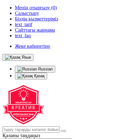
Менің отырғызу (0)
Салыстыру
Біздің қызметтеріміз
text_tarif
Сайттағы жарнама
text_faq
Жеке кабинетіне
Язык
Russian
Қазақ
Қаланы таңдаңыз