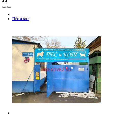
4.4
Пёс и кот