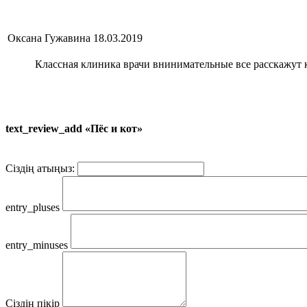
Оксана Гужавина
18.03.2019
Классная клиника врачи внинимательные все расскажут к
text_review_add «Пёс и кот»
Сіздің атыңыз:
entry_pluses
entry_minuses
Сіздің пікір