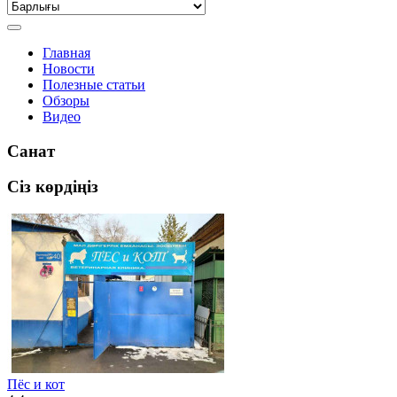
Главная
Новости
Полезные статьи
Обзоры
Видео
Санат
Сіз көрдіңіз
Пёс и кот