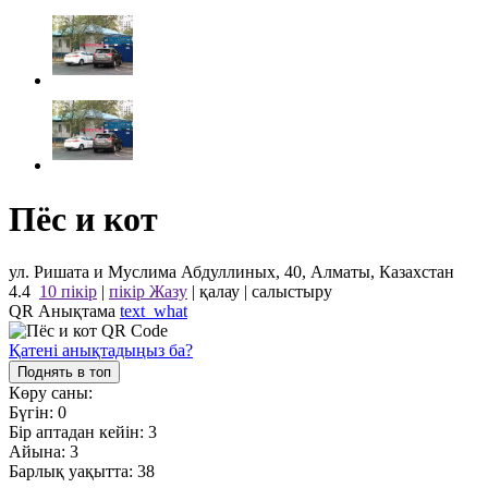
Пёс и кот
ул. Ришата и Муслима Абдуллиных, 40, Алматы, Казахстан
4.4
10 пікір
|
пікір Жазу
|
қалау
|
салыстыру
QR Анықтама
text_what
Қатені анықтадыңыз ба?
Поднять в топ
Көру саны:
Бүгін:
0
Бір аптадан кейін:
3
Айына:
3
Барлық уақытта:
38