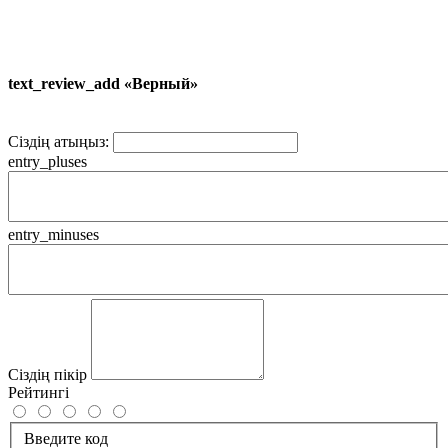
text_review_add «Верный»
Сіздің атыңыз:
entry_pluses
entry_minuses
Сіздің пікір
Рейтингі
Введите код