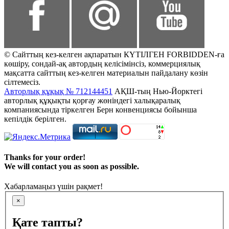
© Сайттың кез-келген ақпаратын КҮТІЛГЕН FORBIDDEN-ға
көшіру, сондай-ақ автордың келісімінсіз, коммерциялық
мақсатта сайттың кез-келген материалын пайдалану көзін
сілтемесіз.
Авторлық құқық № 712144451
АҚШ-тың Нью-Йорктегі
авторлық құқықты қорғау жөніндегі халықаралық
компаниясында тіркелген Берн конвенциясы бойынша
кепілдік берілген.
Thanks for your order!
We will contact you as soon as possible.
Хабарламаңыз үшін рақмет!
×
Қате тапты?