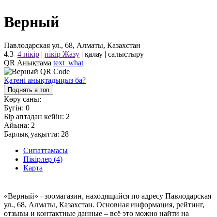
Верный
Павлодарская ул., 68, Алматы, Казахстан
4.3
4 пікір
|
пікір Жазу
|
қалау
|
салыстыру
QR Анықтама
text_what
Қатені анықтадыңыз ба?
Поднять в топ
Көру саны:
Бүгін:
0
Бір аптадан кейін:
2
Айына:
2
Барлық уақытта:
28
Сипаттамасы
Пікірлер (4)
Карта
«Верный» - зоомагазин, находящийся по адресу Павлодарская
ул., 68, Алматы, Казахстан. Основная информация, рейтинг,
отзывы и контактные данные – всё это можно найти на