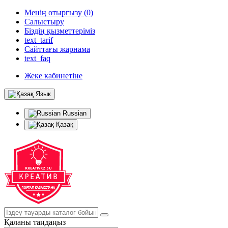
Менің отырғызу (0)
Салыстыру
Біздің қызметтеріміз
text_tarif
Сайттағы жарнама
text_faq
Жеке кабинетіне
Язык
Russian
Қазақ
Қаланы таңдаңыз