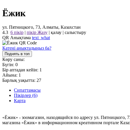
Ёжик
ул. Пятницкого, 73, Алматы, Казахстан
4.3
6 пікір
|
пікір Жазу
|
қалау
|
салыстыру
QR Анықтама
text_what
Қатені анықтадыңыз ба?
Поднять в топ
Көру саны:
Бүгін:
0
Бір аптадан кейін:
1
Айына:
1
Барлық уақытта:
27
Сипаттамасы
Пікірлер (6)
Карта
«Ёжик» - зоомагазин, находящийся по адресу ул. Пятницкого, 
магазина «Ёжик» в информационном креативном портале Казах