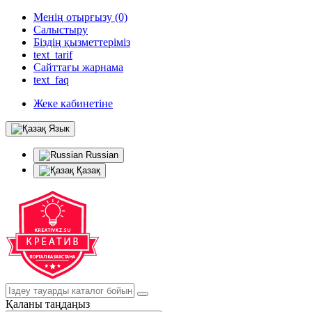
Менің отырғызу (0)
Салыстыру
Біздің қызметтеріміз
text_tarif
Сайттағы жарнама
text_faq
Жеке кабинетіне
Язык
Russian
Қазақ
Қаланы таңдаңыз