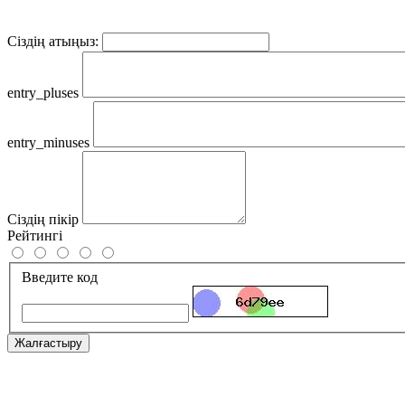
Сіздің атыңыз:
entry_pluses
entry_minuses
Сіздің пікір
Рейтингі
Введите код
Жалғастыру