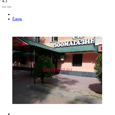
4.3
Ёжик