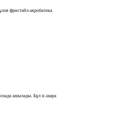
ұлов фристайл-акробатика
сиада ашылады. Бұл іс-шара