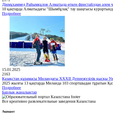
Дінмұхаммед Райымқұлов Алматыда өткен фристайлдан әлем 
10 қаңтарда Алматыдағы "Шымбұлақ" тау шаңғысы курортында 
Подробнее
15.01.2025
2163
Қазақстан құрамасы Миландағы XXXII Дүниежүзілік қысқы Ун
2025 жылғы 13 қаңтарда Миланда 103 спортшыдан тұратын Қа
Подробнее
Барлық жаңалықтар
Все креативно развлекательные заведения Казахстана
Ақпарат