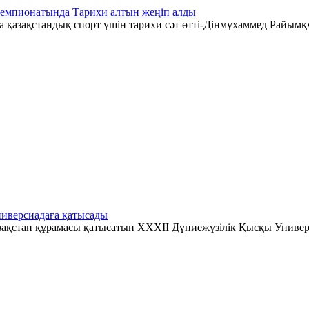
чемпионатында Тарихи алтын жеңіп алды
қазақстандық спорт үшін тарихи сәт өтті-Дінмұхаммед Райымқ
иверсиадаға қатысады
зақстан құрамасы қатысатын XXXII Дүниежүзілік Қысқы Универ