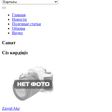
Главная
Новости
Полезные статьи
Обзоры
Видео
Санат
Сіз көрдіңіз
Zavod Akz