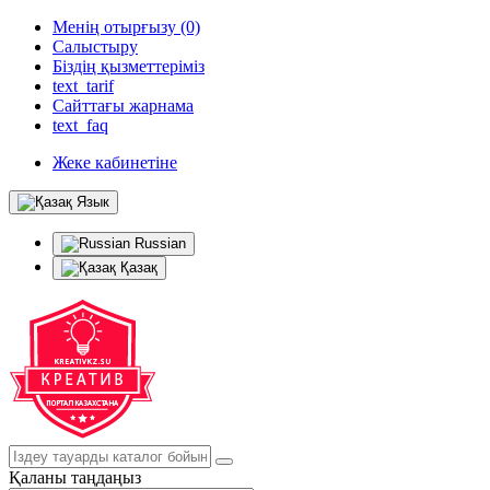
Менің отырғызу (0)
Салыстыру
Біздің қызметтеріміз
text_tarif
Сайттағы жарнама
text_faq
Жеке кабинетіне
Язык
Russian
Қазақ
Қаланы таңдаңыз