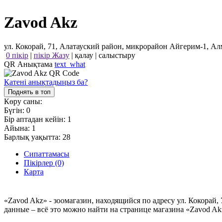
Zavod Akz
ул. Кокорай, 71, Алатауский район, микрорайон Айгерим-1, Ал
0 пікір
|
пікір Жазу
|
қалау
|
салыстыру
QR Анықтама
text_what
Қатені анықтадыңыз ба?
Поднять в топ
Көру саны:
Бүгін:
0
Бір аптадан кейін:
1
Айына:
1
Барлық уақытта:
28
Сипаттамасы
Пікірлер (0)
Карта
«Zavod Akz» - зоомагазин, находящийся по адресу ул. Кокорай
данные – всё это можно найти на странице магазина «Zavod A