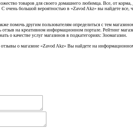
ожество товаров для своего домашнего любимца. Все, от корма, д
С очень большой вероятностью в «Zavod Akz» вы найдете все, ч
акже помочь другим пользователям определиться с тем магазином
 отзыв на креативном информационном портале. Рейтинг магази
ать о качестве услуг магазинов в подкатегориях: Зоомагазин.
отзывы о магазине «Zavod Akz» Вы найдете на информационном